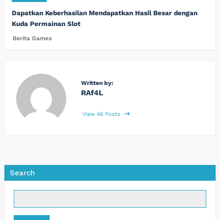
Dapatkan Keberhasilan Mendapatkan Hasil Besar dengan
Kuda Permainan Slot
Berita Games
Written by:
RAf4L
View All Posts
Search