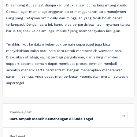
Di samping itu, sangat dianjurkan untuk jangan cuma bergantung nasib.
Cobalah agar memanage anggaran serta menggunakan cara manajemen
uang yang. Tetapkan limit daily dan mingguan yang tidak boleh dapat
terlampaui. Dengan cara ini, kamu bisa berpartisipasi lebih nyaman tanpa
harus terjebak ke dalam laga impulsif yang membahayakan kerugian.
Terakhir, ikut ke dalam kelompok pemain supertogel juga bisa
menyebabkan salah satu cara cara untuk memperoleh wawasan baru.
Diskusikan strategi, saling berbagi pengalaman, dan saling memberi
support sesama pemain dapat membuat proses bermain menjadi
semakin menarik serta bermanfaat. Dengan menerapkan menerapkan
saran ini semua, Anda dapat memperbesar kesempatan meraih sukses di
supertogel.
Previous post
Cara Ampuh Meraih Kemenangan di Kuda Togel
Next post