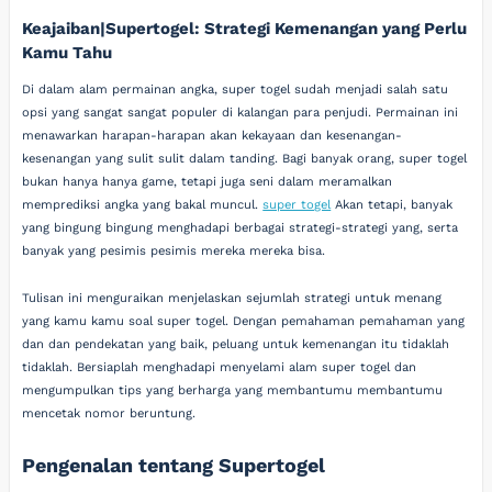
Keajaiban|Supertogel: Strategi Kemenangan yang Perlu
Kamu Tahu
Di dalam alam permainan angka, super togel sudah menjadi salah satu
opsi yang sangat sangat populer di kalangan para penjudi. Permainan ini
menawarkan harapan-harapan akan kekayaan dan kesenangan-
kesenangan yang sulit sulit dalam tanding. Bagi banyak orang, super togel
bukan hanya hanya game, tetapi juga seni dalam meramalkan
memprediksi angka yang bakal muncul.
super togel
Akan tetapi, banyak
yang bingung bingung menghadapi berbagai strategi-strategi yang, serta
banyak yang pesimis pesimis mereka mereka bisa.
Tulisan ini menguraikan menjelaskan sejumlah strategi untuk menang
yang kamu kamu soal super togel. Dengan pemahaman pemahaman yang
dan dan pendekatan yang baik, peluang untuk kemenangan itu tidaklah
tidaklah. Bersiaplah menghadapi menyelami alam super togel dan
mengumpulkan tips yang berharga yang membantumu membantumu
mencetak nomor beruntung.
Pengenalan tentang Supertogel