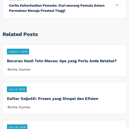
Cerita Keberhasilan Pemuda: Dari seorang Pemula dalam
Permainan Menuju Prestasi Tinggi
Related Posts
August 1, 2026
Bocoran Hasil Toto Macau: Apa yang Perlu Anda Ketahui?
Berita Games
July 31, 2026
Daftar Salju4D: Proses yang Simpel dan Efisien
Berita Games
July 30, 2026