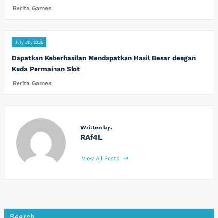
Berita Games
July 30, 2026
Dapatkan Keberhasilan Mendapatkan Hasil Besar dengan
Kuda Permainan Slot
Berita Games
Written by:
RAf4L
View All Posts
Search