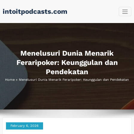
Skip
intoitpodcasts.com
to
content
Menelusuri Dunia Menarik
Feraripoker: Keunggulan dan
Pendekatan
Home
»
Menelusuri Dunia Menarik Feraripoker: Keunggulan dan Pendekatan
February 6, 2026