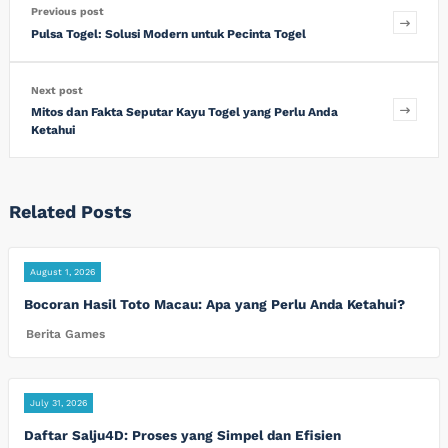
Previous post
Pulsa Togel: Solusi Modern untuk Pecinta Togel
Next post
Mitos dan Fakta Seputar Kayu Togel yang Perlu Anda
Ketahui
Related Posts
August 1, 2026
Bocoran Hasil Toto Macau: Apa yang Perlu Anda Ketahui?
Berita Games
July 31, 2026
Daftar Salju4D: Proses yang Simpel dan Efisien