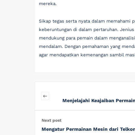
mereka.
Sikap tegas serta nyata dalam memahami pe
keberuntungan di dalam pertaruhan. Jeniu
mendukung para pemain dalam menganalisis
mendalam. Dengan pemahaman yang mendal
agar mendapatkan kemenangan sambil masi
Menjelajahi Keajaiban Permai
Next post
Mengatur Permainan Mesin dari Telkom