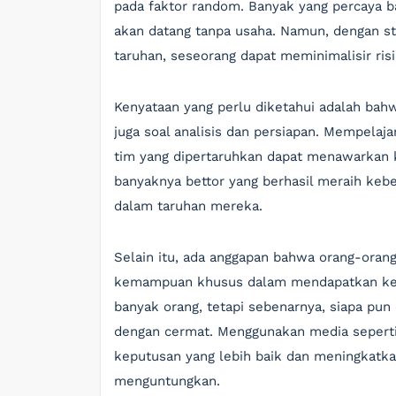
pada faktor random. Banyak yang percaya
akan datang tanpa usaha. Namun, dengan st
taruhan, seseorang dapat meminimalisir ri
Kenyataan yang perlu diketahui adalah bahw
juga soal analisis dan persiapan. Mempelajar
tim yang dipertaruhkan dapat menawarkan k
banyaknya bettor yang berhasil meraih ke
dalam taruhan mereka.
Selain itu, ada anggapan bahwa orang-oran
kemampuan khusus dalam mendapatkan kem
banyak orang, tetapi sebenarnya, siapa pun
dengan cermat. Menggunakan media sepert
keputusan yang lebih baik dan meningkatk
menguntungkan.