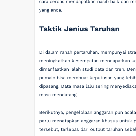
cara cerdas mendapatkan nasib baik dan me
yang anda.
Taktik Jenius Taruhan
Di dalam ranah pertaruhan, mempunyai stra
meningkatkan kesempatan mendapatkan keb
dimanfaatkan ialah studi data dan tren. De
pemain bisa membuat keputusan yang lebih
dipasang. Data masa lalu sering menyediak
masa mendatang.
Berikutnya, pengelolaan anggaran pun adala
perlu menetapkan anggaran khusus untuk p
tersebut, terlepas dari output taruhan seb