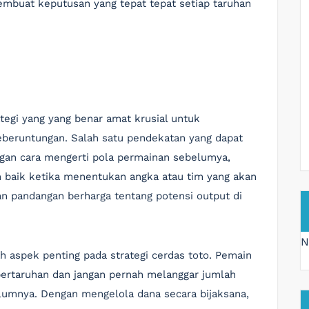
mbuat keputusan yang tepat tepat setiap taruhan
tegi yang yang benar amat krusial untuk
eruntungan. Salah satu pendekatan yang dapat
ngan cara mengerti pola permainan sebelumya,
 baik ketika menentukan angka atau tim yang akan
an pandangan berharga tentang potensi output di
N
h aspek penting pada strategi cerdas toto. Pemain
ertaruhan dan jangan pernah melanggar jumlah
elumnya. Dengan mengelola dana secara bijaksana,