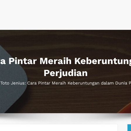
ra Pintar Meraih Keberuntu
Perjudian
»
Toto Jenius: Cara Pintar Meraih Keberuntungan dalam Dunia P