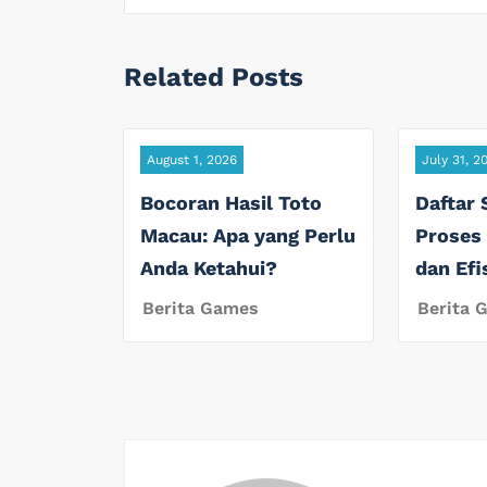
Related Posts
August 1, 2026
July 31, 2
Bocoran Hasil Toto
Daftar 
Macau: Apa yang Perlu
Proses
Anda Ketahui?
dan Efi
Berita Games
Berita 