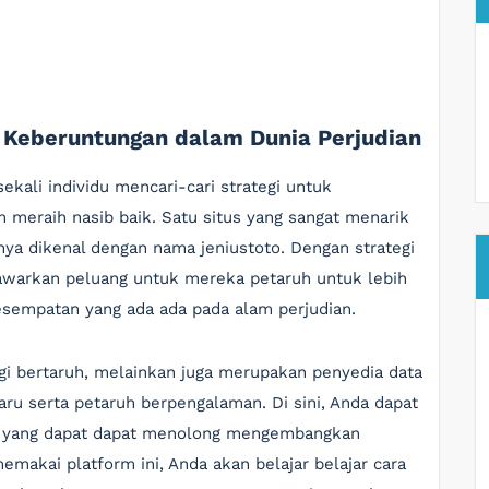
h Keberuntungan dalam Dunia Perjudian
kali individu mencari-cari strategi untuk
meraih nasib baik. Satu situs yang sangat menarik
nya dikenal dengan nama jeniustoto. Dengan strategi
enawarkan peluang untuk mereka petaruh untuk lebih
sempatan yang ada ada pada alam perjudian.
gi bertaruh, melainkan juga merupakan penyedia data
aru serta petaruh berpengalaman. Di sini, Anda dapat
isis yang dapat dapat menolong mengembangkan
kai platform ini, Anda akan belajar belajar cara