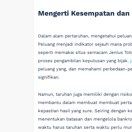
Mengerti Kesempatan dan 
Dalam alam pertaruhan, mengetahui peluang
Peluang menjadi indikator sejauh mana proba
seperti memakai situs semacam Jenius Tot
proses pengambilan keputusan yang bijak.
peluang yang, dan memahami perbedaan-pe
signifikan.
Namun, taruhan juga memiliki dengan risiko
membantu dalam membuat membuat pertaruh
kepastian hasil yang sure. Seiring dengan 
menentukan batasan dan mengelola bankroll
waktu harus taruhan serta waktu perlu mu