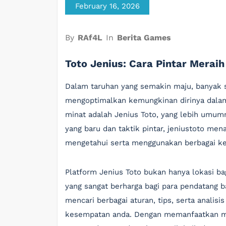
February 16, 2026
By
RAf4L
In
Berita Games
Toto Jenius: Cara Pintar Merai
Dalam taruhan yang semakin maju, banyak se
mengoptimalkan kemungkinan dirinya dalam 
minat adalah Jenius Toto, yang lebih umum
yang baru dan taktik pintar, jeniustoto m
mengetahui serta menggunakan berbagai ke
Platform Jenius Toto bukan hanya lokasi ba
yang sangat berharga bagi para pendatang b
mencari berbagai aturan, tips, serta anal
kesempatan anda. Dengan memanfaatkan mema