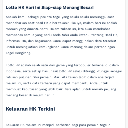
Lotto HK Hari Ini Siap-siap Menang Besar!
Apakah kamu sebagai pecinta togel yang selalu selalu menunggu saat
mendebarkan saat hasil HK diberitakan? Jika iya, malam hari ini adalah
momen yang dinanti-nanti! Dalam tulisan ini, kita akan membahas
membahas semua yang perlu Anda tahu Anda ketahui tentang Hasil HK,
Informasi HK, dan bagaimana kamu dapat menggunakan data tersebut
untuk meningkatkan kemungkinan kamu menang dalam pertandingan
Togel Hongkong.
Lotto HK adalah salah satu dari game yang terpopuler terkenal di dalam
Indonesia, serta setiap hasil hasil lotto HK selalu ditunggu-tunggu sebagai
ratusan puluhan ribu pemain. Mari kita telaah lebih dalam apa terjadi
malam ini, serta data terbaru yang dapat membantu Anda untuk
membuat keputusan yang lebih baik. Bersiaplah untuk meraih peluang
menang besar di malam hari ini!
Keluaran HK Terkini
Keluaran HK malam ini menjadi perhatian bagi para pemain togel di