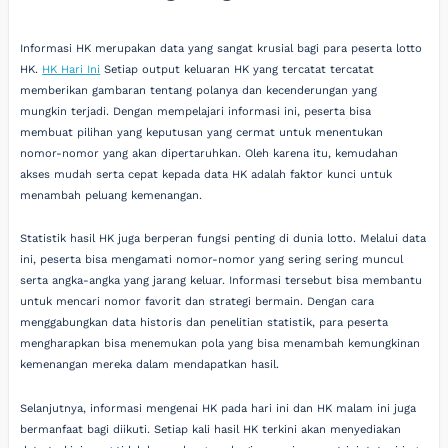
Informasi HK merupakan data yang sangat krusial bagi para peserta lotto
HK.
HK Hari Ini
Setiap output keluaran HK yang tercatat tercatat
memberikan gambaran tentang polanya dan kecenderungan yang
mungkin terjadi. Dengan mempelajari informasi ini, peserta bisa
membuat pilihan yang keputusan yang cermat untuk menentukan
nomor-nomor yang akan dipertaruhkan. Oleh karena itu, kemudahan
akses mudah serta cepat kepada data HK adalah faktor kunci untuk
menambah peluang kemenangan.
Statistik hasil HK juga berperan fungsi penting di dunia lotto. Melalui data
ini, peserta bisa mengamati nomor-nomor yang sering sering muncul
serta angka-angka yang jarang keluar. Informasi tersebut bisa membantu
untuk mencari nomor favorit dan strategi bermain. Dengan cara
menggabungkan data historis dan penelitian statistik, para peserta
mengharapkan bisa menemukan pola yang bisa menambah kemungkinan
kemenangan mereka dalam mendapatkan hasil.
Selanjutnya, informasi mengenai HK pada hari ini dan HK malam ini juga
bermanfaat bagi diikuti. Setiap kali hasil HK terkini akan menyediakan