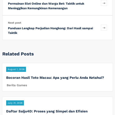
Permainan Slot Online dan Warga Bet: Taktik untuk
Meninggikan Kemungkinan Kemenangan
Next post
Panduan Lengkap Perjudian Hongkong: Dari Hasil sampai
Taktik
Related Posts
August 1, 2026
Bocoran Hasil Toto Macau: Apa yang Perlu Anda Ketahui?
Berita Games
July 31, 2026
Daftar Salju4D: Proses yang Simpel dan Efisien