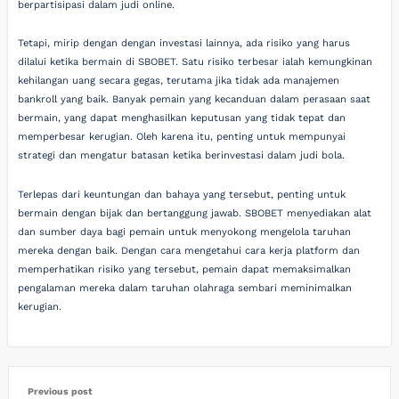
berpartisipasi dalam judi online.
Tetapi, mirip dengan dengan investasi lainnya, ada risiko yang harus
dilalui ketika bermain di SBOBET. Satu risiko terbesar ialah kemungkinan
kehilangan uang secara gegas, terutama jika tidak ada manajemen
bankroll yang baik. Banyak pemain yang kecanduan dalam perasaan saat
bermain, yang dapat menghasilkan keputusan yang tidak tepat dan
memperbesar kerugian. Oleh karena itu, penting untuk mempunyai
strategi dan mengatur batasan ketika berinvestasi dalam judi bola.
Terlepas dari keuntungan dan bahaya yang tersebut, penting untuk
bermain dengan bijak dan bertanggung jawab. SBOBET menyediakan alat
dan sumber daya bagi pemain untuk menyokong mengelola taruhan
mereka dengan baik. Dengan cara mengetahui cara kerja platform dan
memperhatikan risiko yang tersebut, pemain dapat memaksimalkan
pengalaman mereka dalam taruhan olahraga sembari meminimalkan
kerugian.
Previous post