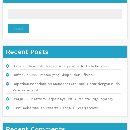
Search
Recent Posts
Bocoran Hasil Toto Macau: Apa yang Perlu Anda Ketahui?
Daftar Salju4D: Proses yang Simpel dan Efisien
Dapatkan Keberhasilan Mendapatkan Hasil Besar dengan Kuda
Permainan Slot
Warga 88: Platform Terpercaya untuk Pecinta Togel Sydney
Kunci Keberhasilan Peserta Handal Di Wargapoker
Recent Comments