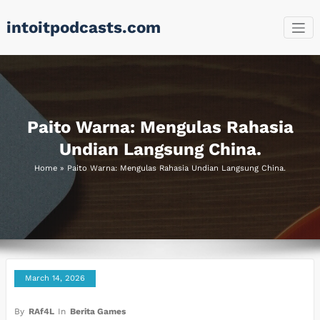
Skip
intoitpodcasts.com
to
content
Paito Warna: Mengulas Rahasia
Undian Langsung China.
Home
»
Paito Warna: Mengulas Rahasia Undian Langsung China.
March 14, 2026
By
RAf4L
In
Berita Games