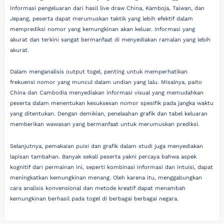
informasi pengeluaran dari hasil live draw China, Kamboja, Taiwan, dan
Jepang, peserta dapat merumuskan taktik yang lebih efektif dalam
memprediksi nomor yang kemungkinan akan keluar. Informasi yang
akurat dan terkini sangat bermanfaat di menyediakan ramalan yang lebih
akurat.
Dalam menganalisis output togel, penting untuk memperhatikan
frekuensi nomor yang muncul dalam undian yang lalu. Misalnya, paito
China dan Cambodia menyediakan informasi visual yang memudahkan
peserta dalam menentukan kesuksesan nomor spesifik pada jangka waktu
yang ditentukan. Dengan demikian, penelaahan grafik dan tabel keluaran
memberikan wawasan yang bermanfaat untuk merumuskan prediksi.
Selanjutnya, pemakaian puisi dan grafik dalam studi juga menyediakan
lapisan tambahan. Banyak sekali peserta yakni percaya bahwa aspek
kognitif dari permainan ini, seperti kombinasi informasi dan intuisi, dapat
meningkatkan kemungkinan menang. Oleh karena itu, menggabungkan
cara analisis konvensional dan metode kreatif dapat menambah
kemungkinan berhasil pada togel di berbagai berbagai negara.