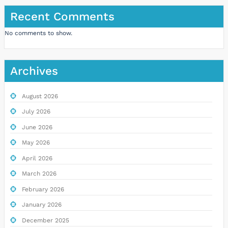
Recent Comments
No comments to show.
Archives
August 2026
July 2026
June 2026
May 2026
April 2026
March 2026
February 2026
January 2026
December 2025