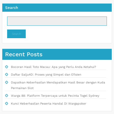
Search
Search
Recent Posts
Bocoran Hasil Toto Macau: Apa yang Perlu Anda Ketahui?
Daftar Salju4D: Proses yang Simpel dan Efisien
Dapatkan Keberhasilan Mendapatkan Hasil Besar dengan Kuda
Permainan Slot
Warga 88: Platform Terpercaya untuk Pecinta Togel Sydney
Kunci Keberhasilan Peserta Handal Di Wargapoker