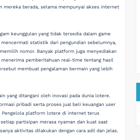
apun mereka berada, selama mempunyai akses internet
agam keunggulan yang tidak tersedia dalam game
sa mencermati statistik dari pengundian sebelumnya,
 memilih nomor. Banyak platform juga menyediakan
 menerima pemberitahuan real-time tentang hasil
tersebut membuat pengalaman bermain yang lebih
 yang ditangani oleh inovasi pada dunia lotere.
rmasi pribadi serta proses jual beli keuangan user
. Pengelola platform lotere di internet terus
tiap partisipan merasa nyaman dan kuat saat
nya aktivitas dilakukan dengan cara adil dan jelas.