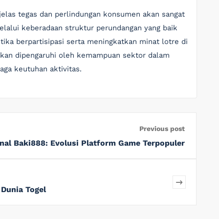
 jelas tegas dan perlindungan konsumen akan sangat
Melalui keberadaan struktur perundangan yang baik
ika berpartisipasi serta meningkatkan minat lotre di
 akan dipengaruhi oleh kemampuan sektor dalam
aga keutuhan aktivitas.
Previous post
al Baki888: Evolusi Platform Game Terpopuler
 Dunia Togel