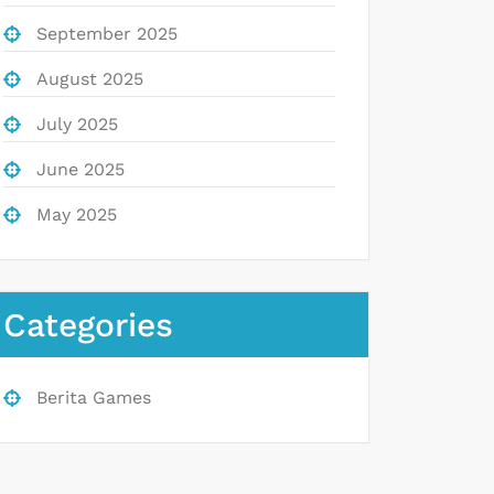
September 2025
August 2025
July 2025
June 2025
May 2025
Categories
Berita Games