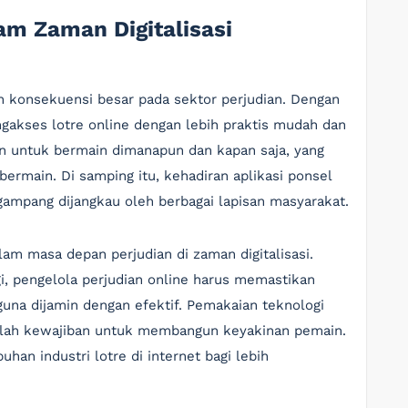
m Zaman Digitalisasi
konsekuensi besar pada sektor perjudian. Dengan
engakses lotre online dengan lebih praktis mudah dan
n untuk bermain dimanapun dan kapan saja, yang
bermain. Di samping itu, kehadiran aplikasi ponsel
ampang dijangkau oleh berbagai lapisan masyarakat.
lam masa depan perjudian di zaman digitalisasi.
i, pengelola perjudian online harus memastikan
guna dijamin dengan efektif. Pemakaian teknologi
lah kewajiban untuk membangun keyakinan pemain.
n industri lotre di internet bagi lebih