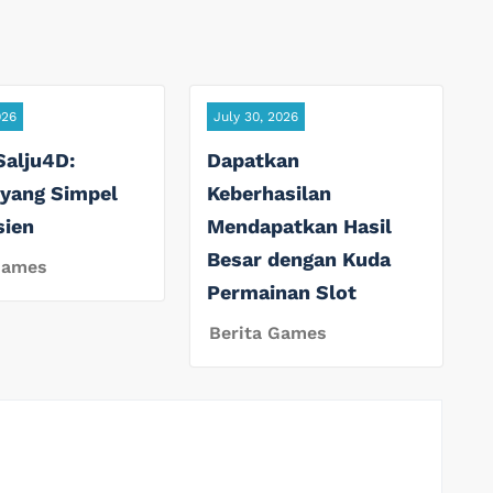
026
July 30, 2026
Salju4D:
Dapatkan
 yang Simpel
Keberhasilan
sien
Mendapatkan Hasil
Besar dengan Kuda
Games
Permainan Slot
Berita Games