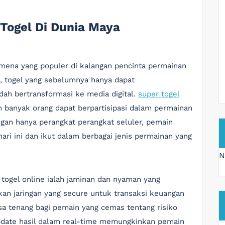
ogel Di Dunia Maya
mena yang populer di kalangan pencinta permainan
i, togel yang sebelumnya hanya dapat
udah bertransformasi ke media digital.
super togel
anyak orang dapat berpartisipasi dalam permainan
gan hanya perangkat perangkat seluler, pemain
ri ini dan ikut dalam berbagai jenis permainan yang
N
togel online ialah jaminan dan nyaman yang
kan jaringan yang secure untuk transaksi keuangan
sa tenang bagi pemain yang cemas tentang risiko
 update hasil dalam real-time memungkinkan pemain