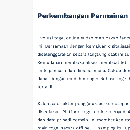
Perkembangan Permainan T
Evolusi togel online sudah merupakan feno
ini. Bersamaan dengan kemajuan digitalisas
diselenggarakan secara langsung saat ini s
Kemudahan membuka akses membuat lebih b
ini kapan saja dan dimana-mana. Cukup den
dapat dengan mudah mengecek hasil togel ha
tersedia.
Salah satu faktor penggerak perkembangan 
disediakan. Platform togel online menyedia
dan data pribadi pemain. Ini memberikan ra
main togel secara offline. Di samping itu,