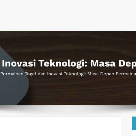
Inovasi Teknologi: Masa De
»
Permainan Togel dan Inovasi Teknologi: Masa Depan Permainan