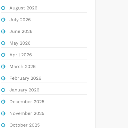
August 2026
July 2026
June 2026
May 2026
April 2026
March 2026
February 2026
January 2026
December 2025
November 2025
October 2025