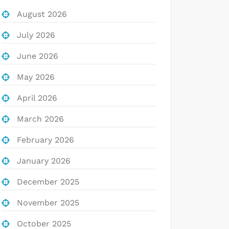
August 2026
July 2026
June 2026
May 2026
April 2026
March 2026
February 2026
January 2026
December 2025
November 2025
October 2025