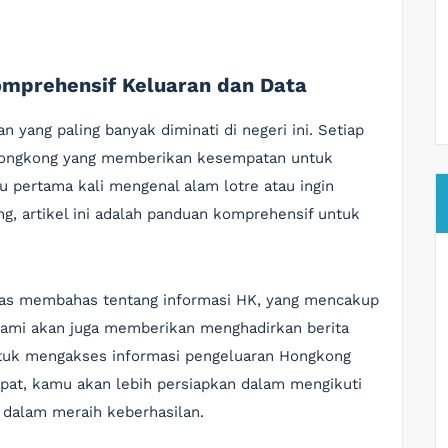
omprehensif Keluaran dan Data
 yang paling banyak diminati di negeri ini. Setiap
 Hongkong yang memberikan kesempatan untuk
 pertama kali mengenal alam lotre atau ingin
, artikel ini adalah panduan komprehensif untuk
has membahas tentang informasi HK, yang mencakup
 Kami akan juga memberikan menghadirkan berita
untuk mengakses informasi pengeluaran Hongkong
at, kamu akan lebih persiapkan dalam mengikuti
alam meraih keberhasilan.