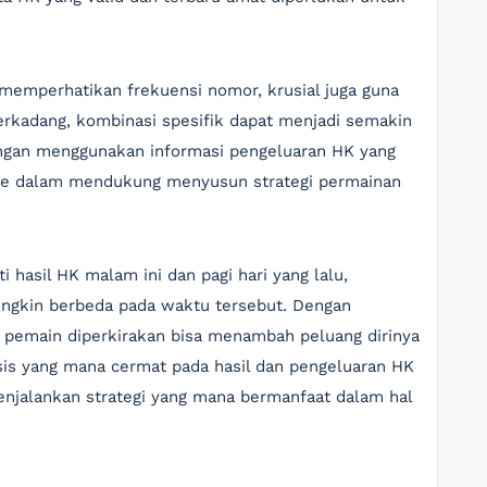
 memperhatikan frekuensi nomor, krusial juga guna
rkadang, kombinasi spesifik dapat menjadi semakin
engan menggunakan informasi pengeluaran HK yang
ke dalam mendukung menyusun strategi permainan
 hasil HK malam ini dan pagi hari yang lalu,
ngkin berbeda pada waktu tersebut. Dengan
 pemain diperkirakan bisa menambah peluang dirinya
s yang mana cermat pada hasil dan pengeluaran HK
enjalankan strategi yang mana bermanfaat dalam hal