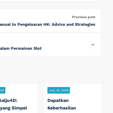
Previous post
nual to Pengeluaran HK: Advice and Strategies
dalam Permainan Slot
026
July 30, 2026
Salju4D:
Dapatkan
 yang Simpel
Keberhasilan