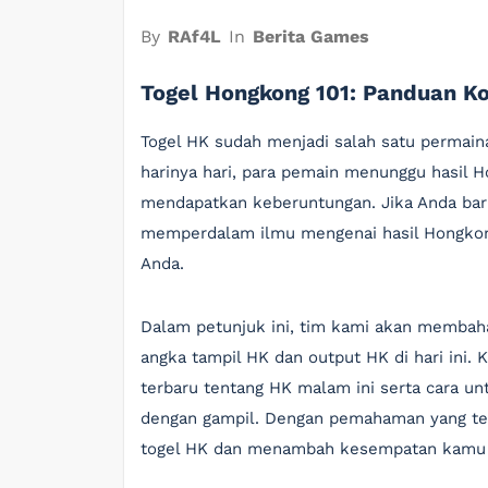
By
RAf4L
In
Berita Games
Togel Hongkong 101: Panduan K
Togel HK sudah menjadi salah satu permainan
harinya hari, para pemain menunggu hasil
mendapatkan keberuntungan. Jika Anda baru
memperdalam ilmu mengenai hasil Hongkong
Anda.
Dalam petunjuk ini, tim kami akan memba
angka tampil HK dan output HK di hari ini.
terbaru tentang HK malam ini serta cara 
dengan gampil. Dengan pemahaman yang tep
togel HK dan menambah kesempatan kamu d