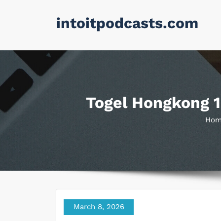
Skip
intoitpodcasts.com
to
content
Togel Hongkong 
Ho
March 8, 2026