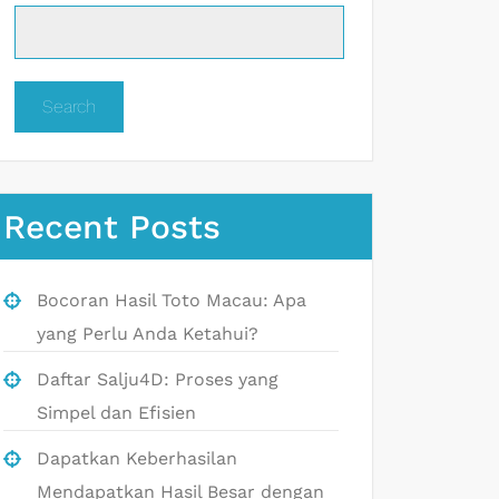
Search
Recent Posts
Bocoran Hasil Toto Macau: Apa
yang Perlu Anda Ketahui?
Daftar Salju4D: Proses yang
Simpel dan Efisien
Dapatkan Keberhasilan
Mendapatkan Hasil Besar dengan