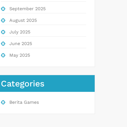
September 2025
August 2025
July 2025
June 2025
May 2025
Categories
Berita Games