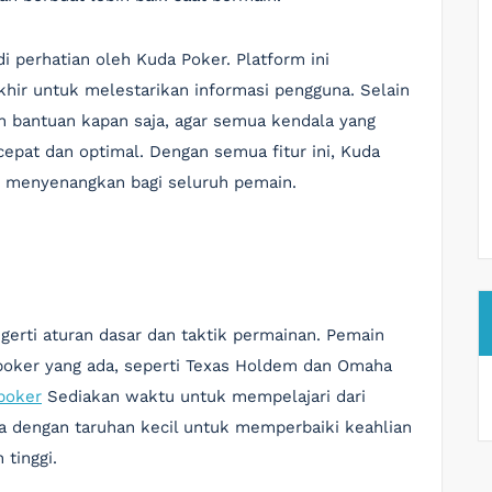
i perhatian oleh Kuda Poker. Platform ini
hir untuk melestarikan informasi pengguna. Selain
n bantuan kapan saja, agar semua kendala yang
cepat dan optimal. Dengan semua fitur ini, Kuda
 menyenangkan bagi seluruh pemain.
ngerti aturan dasar dan taktik permainan. Pemain
poker yang ada, seperti Texas Holdem dan Omaha
poker
Sediakan waktu untuk mempelajari dari
ja dengan taruhan kecil untuk memperbaiki keahlian
tinggi.