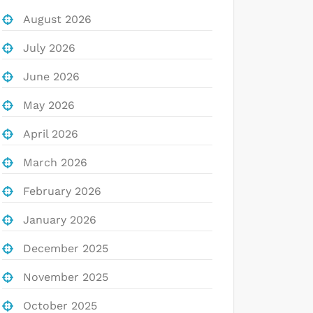
August 2026
July 2026
June 2026
May 2026
April 2026
March 2026
February 2026
January 2026
December 2025
November 2025
October 2025