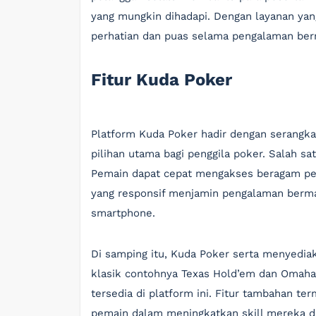
yang mungkin dihadapi. Dengan layanan yang
perhatian dan puas selama pengalaman berma
Fitur Kuda Poker
Platform Kuda Poker hadir dengan serangka
pilihan utama bagi penggila poker. Salah sat
Pemain dapat cepat mengakses beragam perm
yang responsif menjamin pengalaman berm
smartphone.
Di samping itu, Kuda Poker serta menyediak
klasik contohnya Texas Hold’em dan Omaha
tersedia di platform ini. Fitur tambahan t
pemain dalam meningkatkan skill mereka da