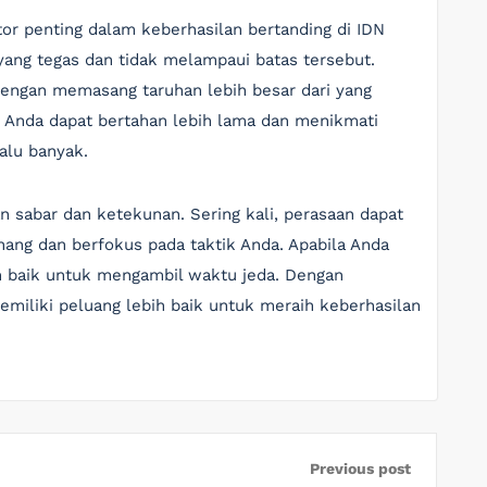
or penting dalam keberhasilan bertanding di IDN
yang tegas dan tidak melampaui batas tersebut.
engan memasang taruhan lebih besar dari yang
 Anda dapat bertahan lebih lama dan menikmati
alu banyak.
an sabar dan ketekunan. Sering kali, perasaan dapat
ang dan berfokus pada taktik Anda. Apabila Anda
bih baik untuk mengambil waktu jeda. Dengan
emiliki peluang lebih baik untuk meraih keberhasilan
Previous post