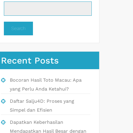
Search
Recent Posts
Bocoran Hasil Toto Macau: Apa
yang Perlu Anda Ketahui?
Daftar Salju4D: Proses yang
Simpel dan Efisien
Dapatkan Keberhasilan
Mendapatkan Hasil Besar dengan