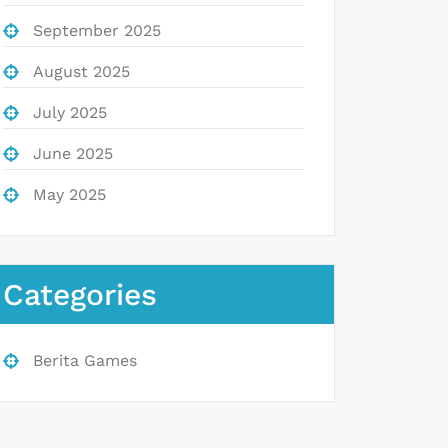
September 2025
August 2025
July 2025
June 2025
May 2025
Categories
Berita Games