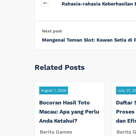
Rahasia-rahasia Keberhasilan 
Next post
Mengenal Teman Slot: Kawan Setia di 
Related Posts
August 1, 2026
July 31, 2
Bocoran Hasil Toto
Daftar 
Macau: Apa yang Perlu
Proses
Anda Ketahui?
dan Efi
Berita Games
Berita 