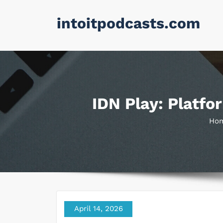
Skip
intoitpodcasts.com
to
content
IDN Play: Platf
Ho
April 14, 2026