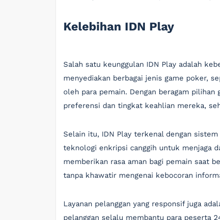
Kelebihan IDN Play
Salah satu keunggulan IDN Play adalah keb
menyediakan berbagai jenis game poker, se
oleh para pemain. Dengan beragam pilihan 
preferensi dan tingkat keahlian mereka, 
Selain itu, IDN Play terkenal dengan sist
teknologi enkripsi canggih untuk menjaga da
memberikan rasa aman bagi pemain saat b
tanpa khawatir mengenai kebocoran informa
Layanan pelanggan yang responsif juga adal
pelanggan selalu membantu para peserta 24