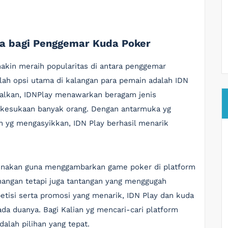
ma bagi Penggemar Kuda Poker
akin meraih popularitas di antara penggemar
lah opsi utama di kalangan para pemain adalah IDN
ndalkan, IDNPlay menawarkan beragam jenis
i kesukaan banyak orang. Dengan antarmuka yg
 yg mengasyikkan, IDN Play berhasil menarik
gunakan guna menggambarkan game poker di platform
nangan tetapi juga tantangan yang menggugah
tisi serta promosi yang menarik, IDN Play dan kuda
da duanya. Bagi Kalian yg mencari-cari platform
dalah pilihan yang tepat.