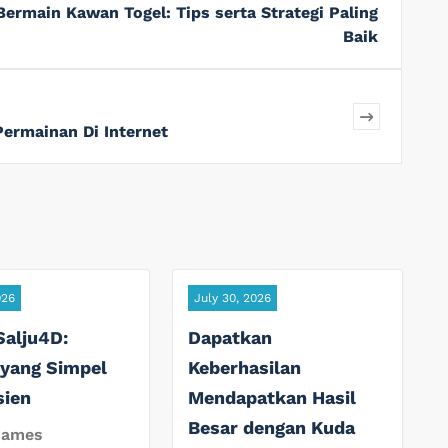
Bermain Kawan Togel: Tips serta Strategi Paling
Baik
Permainan Di Internet
026
July 30, 2026
Salju4D:
Dapatkan
 yang Simpel
Keberhasilan
sien
Mendapatkan Hasil
Besar dengan Kuda
Games