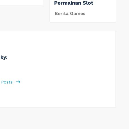
Permainan Slot
Berita Games
 by:
l Posts