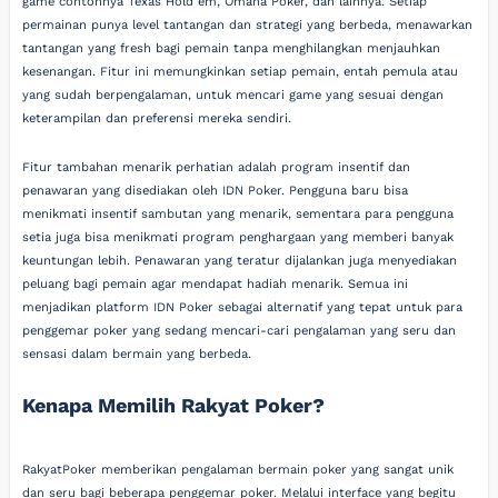
game contohnya Texas Hold em, Omaha Poker, dan lainnya. Setiap
permainan punya level tantangan dan strategi yang berbeda, menawarkan
tantangan yang fresh bagi pemain tanpa menghilangkan menjauhkan
kesenangan. Fitur ini memungkinkan setiap pemain, entah pemula atau
yang sudah berpengalaman, untuk mencari game yang sesuai dengan
keterampilan dan preferensi mereka sendiri.
Fitur tambahan menarik perhatian adalah program insentif dan
penawaran yang disediakan oleh IDN Poker. Pengguna baru bisa
menikmati insentif sambutan yang menarik, sementara para pengguna
setia juga bisa menikmati program penghargaan yang memberi banyak
keuntungan lebih. Penawaran yang teratur dijalankan juga menyediakan
peluang bagi pemain agar mendapat hadiah menarik. Semua ini
menjadikan platform IDN Poker sebagai alternatif yang tepat untuk para
penggemar poker yang sedang mencari-cari pengalaman yang seru dan
sensasi dalam bermain yang berbeda.
Kenapa Memilih Rakyat Poker?
RakyatPoker memberikan pengalaman bermain poker yang sangat unik
dan seru bagi beberapa penggemar poker. Melalui interface yang begitu