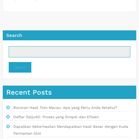
Search
Search
Recent Posts
Bocoran Hasil Toto Macau: Apa yang Perlu Anda Ketahui?
Daftar Salju4D: Proses yang Simpel dan Efisien
Dapatkan Keberhasilan Mendapatkan Hasil Besar dengan Kuda
Permainan Slot