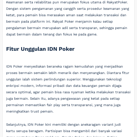
Keamanan serta reliabilitas pun merupakan fokus utama di RakyatPoker.
Dengan sistem pengamanan yang canggih serta prosedur keamanan yang
ketat, para pemain bisa merasakan aman saat melakukan transaksi dan
bermain pada platform ini. Rakyat Poker menjamin kalau setiap
pengalaman bermain merupakan adil serta transparan, sehingga pemain
dapat bermain dalam tenang dan fokus ke pada game.
Fitur Unggulan IDN Poker
IDN Poker menyediakan beraneka ragam kemudahan yang menjadikan
proses bermain semakin lebih menarik dan menyenangkan. Diantara fitur
unggulan ialah sistem perlindungan superior. Menggunakan teknologi
enkripsi modern, informasi pribadi dan data keuangan pemain dijaga
secara optimal, agar pemain bisa rasa nyaman ketika melakukan transaksi
juga bermain. Selain itu, adanya pengawasan yang ketat pada setiap
permainan memastikan fair play serta transparansi, yang mana juga
meningkatkan trust pemain.
Selanjutnya, IDN Poker kini memiliki dengan anekaragam variant judi
kartu serupa beragam. Partisipan bisa mengambil dari banyak variasi