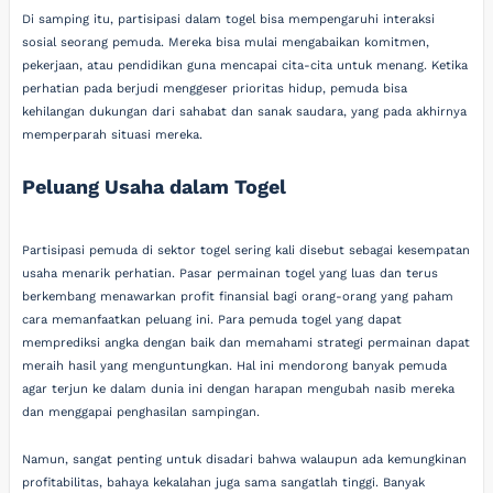
Di samping itu, partisipasi dalam togel bisa mempengaruhi interaksi
sosial seorang pemuda. Mereka bisa mulai mengabaikan komitmen,
pekerjaan, atau pendidikan guna mencapai cita-cita untuk menang. Ketika
perhatian pada berjudi menggeser prioritas hidup, pemuda bisa
kehilangan dukungan dari sahabat dan sanak saudara, yang pada akhirnya
memperparah situasi mereka.
Peluang Usaha dalam Togel
Partisipasi pemuda di sektor togel sering kali disebut sebagai kesempatan
usaha menarik perhatian. Pasar permainan togel yang luas dan terus
berkembang menawarkan profit finansial bagi orang-orang yang paham
cara memanfaatkan peluang ini. Para pemuda togel yang dapat
memprediksi angka dengan baik dan memahami strategi permainan dapat
meraih hasil yang menguntungkan. Hal ini mendorong banyak pemuda
agar terjun ke dalam dunia ini dengan harapan mengubah nasib mereka
dan menggapai penghasilan sampingan.
Namun, sangat penting untuk disadari bahwa walaupun ada kemungkinan
profitabilitas, bahaya kekalahan juga sama sangatlah tinggi. Banyak