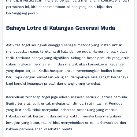
mencapai kesuksesan finansial. Dengan cara memahami konsekuensi dari
permainan ini, kita dapat membuat pilihan yang lebih bijak dan
bertanggung jawab.
Bahaya Lotre di Kalangan Generasi Muda
Aktivitas togel seringkali dianggap sebagai metode yang instan untuk
mendapatkan uang, terutama di kalangan pemuda. Namun, di balik daya
tarik, terdapat bahaya yang signifikan. Sebagian besar pemuda yang jatuh
dalam lingkaran permainan ini dan mengabaikan konsekuensi keuangan
yang dapat terjadi. Ketika harapan untuk memenangkan hadiah besar
berjumpa dengan kenyataan kerugian, dampaknya bisa sangat berbahaya
bagi kondisi keuangan pribadi dan orang-orang terdekat.
Kecanduan terhadap togel juga adalah masalah serius di antara pemuda.
Begitu terjerat, sulit untuk melepaskan diri dari rutinitas ini. Pemuda
yang ikut ser常 tidak menyadari seberapa besar uang yang mereka
habiskan untuk bertaruh, dan seiring waktu, mereka bisa mengalami
kerugian yang besar. Hal ini bisa menyebabkan stres, kekhawatiran, dan
bahkan permasalahan kesehatan mental.