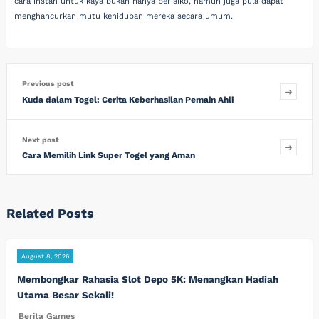
cara instan untuk kaya bukan hanya berisiko, namun juga pula dapat
menghancurkan mutu kehidupan mereka secara umum.
Previous post
Kuda dalam Togel: Cerita Keberhasilan Pemain Ahli
Next post
Cara Memilih Link Super Togel yang Aman
Related Posts
August 8, 2026
Membongkar Rahasia Slot Depo 5K: Menangkan Hadiah
Utama Besar Sekali!
Berita Games