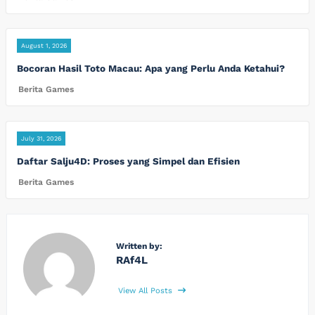
August 1, 2026
Bocoran Hasil Toto Macau: Apa yang Perlu Anda Ketahui?
Berita Games
July 31, 2026
Daftar Salju4D: Proses yang Simpel dan Efisien
Berita Games
Written by:
RAf4L
View All Posts