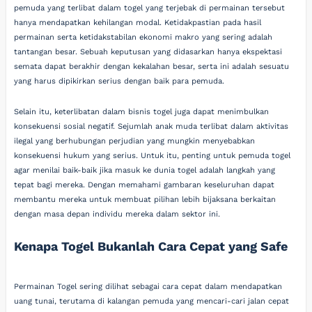
pemuda yang terlibat dalam togel yang terjebak di permainan tersebut
hanya mendapatkan kehilangan modal. Ketidakpastian pada hasil
permainan serta ketidakstabilan ekonomi makro yang sering adalah
tantangan besar. Sebuah keputusan yang didasarkan hanya ekspektasi
semata dapat berakhir dengan kekalahan besar, serta ini adalah sesuatu
yang harus dipikirkan serius dengan baik para pemuda.
Selain itu, keterlibatan dalam bisnis togel juga dapat menimbulkan
konsekuensi sosial negatif. Sejumlah anak muda terlibat dalam aktivitas
ilegal yang berhubungan perjudian yang mungkin menyebabkan
konsekuensi hukum yang serius. Untuk itu, penting untuk pemuda togel
agar menilai baik-baik jika masuk ke dunia togel adalah langkah yang
tepat bagi mereka. Dengan memahami gambaran keseluruhan dapat
membantu mereka untuk membuat pilihan lebih bijaksana berkaitan
dengan masa depan individu mereka dalam sektor ini.
Kenapa Togel Bukanlah Cara Cepat yang Safe
Permainan Togel sering dilihat sebagai cara cepat dalam mendapatkan
uang tunai, terutama di kalangan pemuda yang mencari-cari jalan cepat