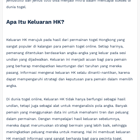
jeniustoto dan jenius toto bisa menjadi mitra dalam mencapai sukses di
dunia togel.
Apa Itu Keluaran HK?
Keluaran HK merujuk pada hasil dari permainan togel Hongkong yang
sangat populer di kalangan para pemain togel online. Setiap harinya,
pemenang ditentukan berdasarkan angka-angka yang keluar pada sesi
undian yang dijadwalkan. Keluaran ini menjadi acuan bagi para pemain
yang berharap mendapatkan keuntungan dari taruhan yang mereka
pasang. Informasi mengenai keluaran HK selalu dinanti-nantikan, karena
dapat mempengaruhi strategi dan keputusan para pemain dalam memilih
angka.
Di dunia togel online, Keluaran HK tidak hanya berfungsi sebagai hasil
undian, tetapi juga sebagai alat untuk menganalisis pola angka. Banyak
pemain yang menggunakan data ini untuk memahami tren dan peluang
dalam permainan. Dengan mempelajari hasil keluaran sebelumnya,
mereka dapat merumuskan strategi bermain yang lebih baik, sehingga
meningkatkan peluang mereka untuk menang. Hal ini membuat keluaran
HK menjadi informasi yang sangat berharga bagi para pecinta togel.