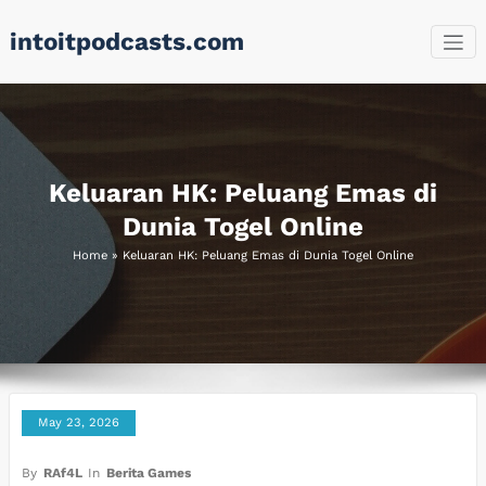
Skip
intoitpodcasts.com
to
content
Keluaran HK: Peluang Emas di
Dunia Togel Online
Home
»
Keluaran HK: Peluang Emas di Dunia Togel Online
May 23, 2026
By
RAf4L
In
Berita Games