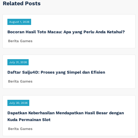
Related Posts
August 1, 2026
Bocoran Hasil Toto Macau: Apa yang Perlu Anda Ketahui?
Berita Games
July 31, 2026
Daftar Salju4D: Proses yang Simpel dan Efisien
Berita Games
July 30, 2026
Dapatkan Keberhasilan Mendapatkan Hasil Besar dengan
Kuda Permainan Slot
Berita Games