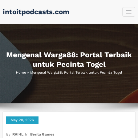
Skip
intoitpodcasts.com
to
content
Mengenal Warga88: Portal Terbaik
untuk Pecinta Togel
Home
»
Mengenal Warga88: Portal Terbaik untuk Pecinta Togel
May 28, 2026
By
RAf4L
In
Berita Games