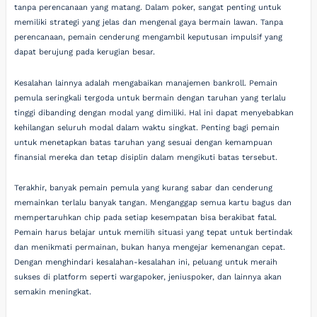
tanpa perencanaan yang matang. Dalam poker, sangat penting untuk
memiliki strategi yang jelas dan mengenal gaya bermain lawan. Tanpa
perencanaan, pemain cenderung mengambil keputusan impulsif yang
dapat berujung pada kerugian besar.
Kesalahan lainnya adalah mengabaikan manajemen bankroll. Pemain
pemula seringkali tergoda untuk bermain dengan taruhan yang terlalu
tinggi dibanding dengan modal yang dimiliki. Hal ini dapat menyebabkan
kehilangan seluruh modal dalam waktu singkat. Penting bagi pemain
untuk menetapkan batas taruhan yang sesuai dengan kemampuan
finansial mereka dan tetap disiplin dalam mengikuti batas tersebut.
Terakhir, banyak pemain pemula yang kurang sabar dan cenderung
memainkan terlalu banyak tangan. Menganggap semua kartu bagus dan
mempertaruhkan chip pada setiap kesempatan bisa berakibat fatal.
Pemain harus belajar untuk memilih situasi yang tepat untuk bertindak
dan menikmati permainan, bukan hanya mengejar kemenangan cepat.
Dengan menghindari kesalahan-kesalahan ini, peluang untuk meraih
sukses di platform seperti wargapoker, jeniuspoker, dan lainnya akan
semakin meningkat.