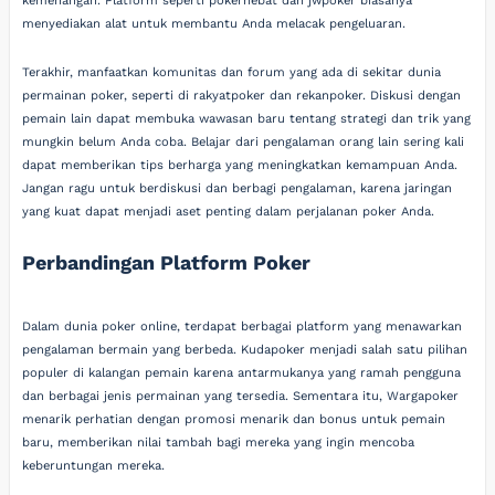
kemenangan. Platform seperti pokerhebat dan jwpoker biasanya
menyediakan alat untuk membantu Anda melacak pengeluaran.
Terakhir, manfaatkan komunitas dan forum yang ada di sekitar dunia
permainan poker, seperti di rakyatpoker dan rekanpoker. Diskusi dengan
pemain lain dapat membuka wawasan baru tentang strategi dan trik yang
mungkin belum Anda coba. Belajar dari pengalaman orang lain sering kali
dapat memberikan tips berharga yang meningkatkan kemampuan Anda.
Jangan ragu untuk berdiskusi dan berbagi pengalaman, karena jaringan
yang kuat dapat menjadi aset penting dalam perjalanan poker Anda.
Perbandingan Platform Poker
Dalam dunia poker online, terdapat berbagai platform yang menawarkan
pengalaman bermain yang berbeda. Kudapoker menjadi salah satu pilihan
populer di kalangan pemain karena antarmukanya yang ramah pengguna
dan berbagai jenis permainan yang tersedia. Sementara itu, Wargapoker
menarik perhatian dengan promosi menarik dan bonus untuk pemain
baru, memberikan nilai tambah bagi mereka yang ingin mencoba
keberuntungan mereka.