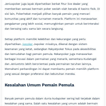
Jeniuspoker juga layak diperhatikan berkat fitur live dealer yang
memberikan sensasi bermain poker seolah-olah berada di kasino fisik. Di
sisi lain, Pokerhebat menjadi pilihan banyak pemain yang mencari
komunitas yang aktif dan turnamen menarik. Platform ini menawarkan
pengalaman yang lebih sosial, memungkinkan pemain untuk berinteraksi
dan bersaing satu sama lain secara langsung.
Setiap platform memiliki kelebihan dan kekurangan yang perlu
diperhatikan.
jwpoker
Jwpoker misalnya, dikenal dengan sistem
keamanan yang ketat, sedangkan Rakyatpoker fokus pada aksesibilitas
dan kemudahan bagi pemain pemula. Rekanpoker juga menawarkan
berbagai inovasi dalam permainan yang menarik, sementara Kudatogel
dan Jeniustoto lebih berorientasi pada permainan taruhan lainnya.
Memahami perbandingan ini dapat membantu pemain memilih platform
yang sesuai dengan preferensi dan kebutuhan mereka.
Kesalahan Umum Pemain Pemula
Banyak pemain pemula dalam dunia kudapoker sering kali terjebak dalam
kesalahan yang sama. Salah satu kesalahan yang umum adalah bermain