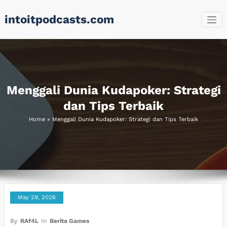
Skip
intoitpodcasts.com
to
content
Menggali Dunia Kudapoker: Strategi
dan Tips Terbaik
Home
»
Menggali Dunia Kudapoker: Strategi dan Tips Terbaik
May 29, 2026
By
RAf4L
In
Berita Games