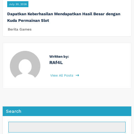
July 30, 2026
Dapatkan Keberhasilan Mendapatkan Hasil Besar dengan
Kuda Permainan Slot
Berita Games
Written by:
RAf4L
View All Posts
Search