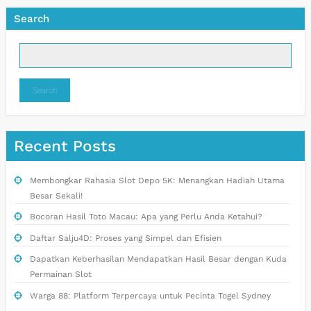
Search
Search
Recent Posts
Membongkar Rahasia Slot Depo 5K: Menangkan Hadiah Utama
Besar Sekali!
Bocoran Hasil Toto Macau: Apa yang Perlu Anda Ketahui?
Daftar Salju4D: Proses yang Simpel dan Efisien
Dapatkan Keberhasilan Mendapatkan Hasil Besar dengan Kuda
Permainan Slot
Warga 88: Platform Terpercaya untuk Pecinta Togel Sydney