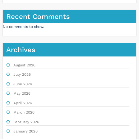
Recent Comments
No comments to show.
Archives
August 2026
July 2026
June 2026
May 2026
April 2026
March 2026
February 2026
January 2026