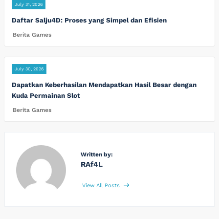
July 31, 2026
Daftar Salju4D: Proses yang Simpel dan Efisien
Berita Games
July 30, 2026
Dapatkan Keberhasilan Mendapatkan Hasil Besar dengan
Kuda Permainan Slot
Berita Games
Written by:
RAf4L
View All Posts