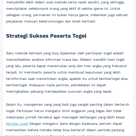
menyelidiki lebih dalam soal metode serta nasib sendiri, yang sehingga
menciptakan sekelompok orang yang aktif di sekitar game ini. Untuk
sebagian orang, permainan ini bukan hanya game, melainkan juga sebuah
perjalanan mencari keberuntungan dan kisah berhasil.
Strategi Sukses Peserta Togel
Satu metode berhasil yang bisa dijalankan oleh partisipan togel adalah
memanfaatkan analisis informasi masa lalu. Melalui meneliti hasil togel
yang lalu, peserta dapat menemukan pola dan tren angka yang frekuensi
terjadi. Ini membantu peserta untuk membuat keputusan yang lebih
terinformasi saat menentukan angka, apakah itu untuk kembartogel atau
kembartogel. Walaupun tiada jaminan, pendekatan ini dapat
meningkatkan peluang mendapatkan susunan angka yang tepat.
Selain itu, manajemen uang yang baik juga sangat penting dalam bertaruh
togel. Partisipan harus mengatur limit anggaran yang tegas dan tidak
melampaui jumlah tersebut agar mencegah kehilangan yang lebih besar.
kembar togel
Dengan mengatur dana dengan bijaksana, pemain dapat
memastikan bahwa mereka tetap bisa bertaruh dalam periode panjang