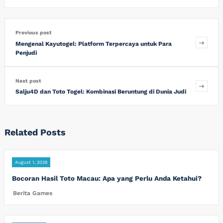
Previous post
Mengenal Kayutogel: Platform Terpercaya untuk Para
Penjudi
Next post
Salju4D dan Toto Togel: Kombinasi Beruntung di Dunia Judi
Related Posts
August 1, 2026
Bocoran Hasil Toto Macau: Apa yang Perlu Anda Ketahui?
Berita Games