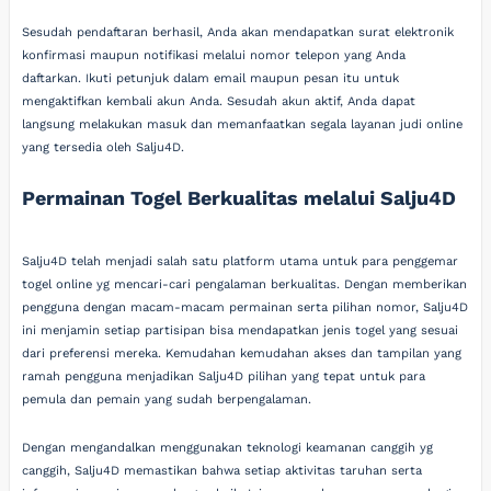
Sesudah pendaftaran berhasil, Anda akan mendapatkan surat elektronik
konfirmasi maupun notifikasi melalui nomor telepon yang Anda
daftarkan. Ikuti petunjuk dalam email maupun pesan itu untuk
mengaktifkan kembali akun Anda. Sesudah akun aktif, Anda dapat
langsung melakukan masuk dan memanfaatkan segala layanan judi online
yang tersedia oleh Salju4D.
Permainan Togel Berkualitas melalui Salju4D
Salju4D telah menjadi salah satu platform utama untuk para penggemar
togel online yg mencari-cari pengalaman berkualitas. Dengan memberikan
pengguna dengan macam-macam permainan serta pilihan nomor, Salju4D
ini menjamin setiap partisipan bisa mendapatkan jenis togel yang sesuai
dari preferensi mereka. Kemudahan kemudahan akses dan tampilan yang
ramah pengguna menjadikan Salju4D pilihan yang tepat untuk para
pemula dan pemain yang sudah berpengalaman.
Dengan mengandalkan menggunakan teknologi keamanan canggih yg
canggih, Salju4D memastikan bahwa setiap aktivitas taruhan serta