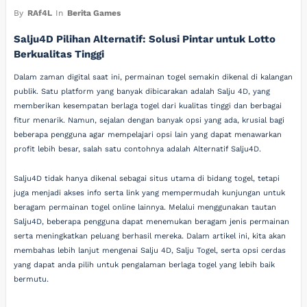
By
RAf4L
In
Berita Games
Salju4D Pilihan Alternatif: Solusi Pintar untuk Lotto
Berkualitas Tinggi
Dalam zaman digital saat ini, permainan togel semakin dikenal di kalangan
publik. Satu platform yang banyak dibicarakan adalah Salju 4D, yang
memberikan kesempatan berlaga togel dari kualitas tinggi dan berbagai
fitur menarik. Namun, sejalan dengan banyak opsi yang ada, krusial bagi
beberapa pengguna agar mempelajari opsi lain yang dapat menawarkan
profit lebih besar, salah satu contohnya adalah Alternatif Salju4D.
Salju4D tidak hanya dikenal sebagai situs utama di bidang togel, tetapi
juga menjadi akses info serta link yang mempermudah kunjungan untuk
beragam permainan togel online lainnya. Melalui menggunakan tautan
Salju4D, beberapa pengguna dapat menemukan beragam jenis permainan
serta meningkatkan peluang berhasil mereka. Dalam artikel ini, kita akan
membahas lebih lanjut mengenai Salju 4D, Salju Togel, serta opsi cerdas
yang dapat anda pilih untuk pengalaman berlaga togel yang lebih baik
bermutu.