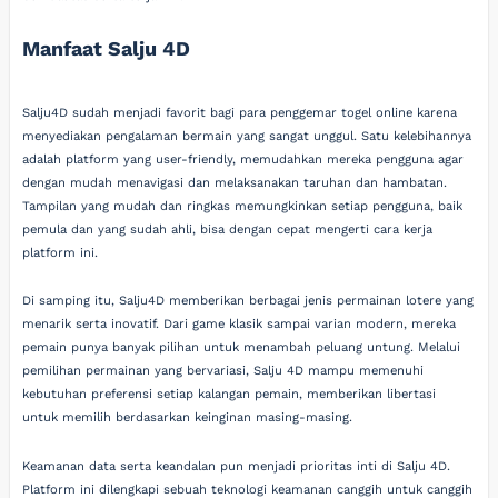
Manfaat Salju 4D
Salju4D sudah menjadi favorit bagi para penggemar togel online karena
menyediakan pengalaman bermain yang sangat unggul. Satu kelebihannya
adalah platform yang user-friendly, memudahkan mereka pengguna agar
dengan mudah menavigasi dan melaksanakan taruhan dan hambatan.
Tampilan yang mudah dan ringkas memungkinkan setiap pengguna, baik
pemula dan yang sudah ahli, bisa dengan cepat mengerti cara kerja
platform ini.
Di samping itu, Salju4D memberikan berbagai jenis permainan lotere yang
menarik serta inovatif. Dari game klasik sampai varian modern, mereka
pemain punya banyak pilihan untuk menambah peluang untung. Melalui
pemilihan permainan yang bervariasi, Salju 4D mampu memenuhi
kebutuhan preferensi setiap kalangan pemain, memberikan libertasi
untuk memilih berdasarkan keinginan masing-masing.
Keamanan data serta keandalan pun menjadi prioritas inti di Salju 4D.
Platform ini dilengkapi sebuah teknologi keamanan canggih untuk canggih