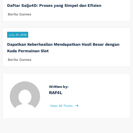
Daftar Salju4D: Proses yang Simpel dan Efisien
Berita Games
July 30, 2026
Dapatkan Keberhasilan Mendapatkan Hasil Besar dengan
Kuda Permainan Slot
Berita Games
Written by:
RAf4L
View All Posts