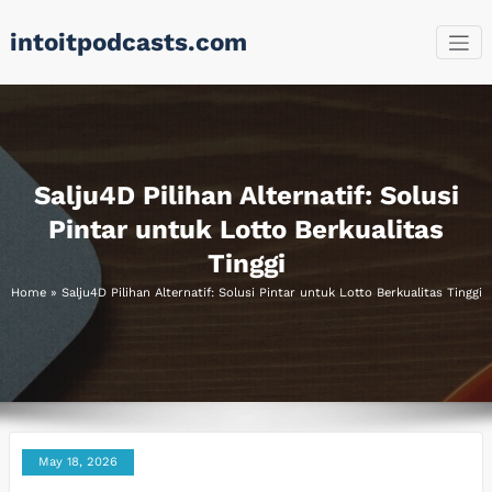
Skip
intoitpodcasts.com
to
content
Salju4D Pilihan Alternatif: Solusi
Pintar untuk Lotto Berkualitas
Tinggi
Home
»
Salju4D Pilihan Alternatif: Solusi Pintar untuk Lotto Berkualitas Tinggi
May 18, 2026