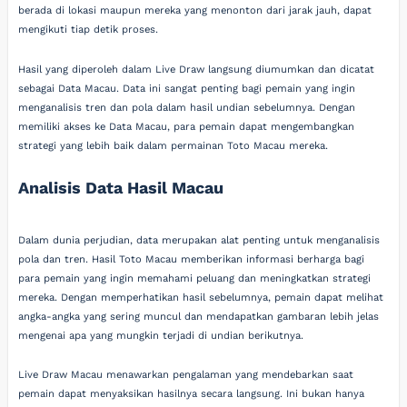
berada di lokasi maupun mereka yang menonton dari jarak jauh, dapat
mengikuti tiap detik proses.
Hasil yang diperoleh dalam Live Draw langsung diumumkan dan dicatat
sebagai Data Macau. Data ini sangat penting bagi pemain yang ingin
menganalisis tren dan pola dalam hasil undian sebelumnya. Dengan
memiliki akses ke Data Macau, para pemain dapat mengembangkan
strategi yang lebih baik dalam permainan Toto Macau mereka.
Analisis Data Hasil Macau
Dalam dunia perjudian, data merupakan alat penting untuk menganalisis
pola dan tren. Hasil Toto Macau memberikan informasi berharga bagi
para pemain yang ingin memahami peluang dan meningkatkan strategi
mereka. Dengan memperhatikan hasil sebelumnya, pemain dapat melihat
angka-angka yang sering muncul dan mendapatkan gambaran lebih jelas
mengenai apa yang mungkin terjadi di undian berikutnya.
Live Draw Macau menawarkan pengalaman yang mendebarkan saat
pemain dapat menyaksikan hasilnya secara langsung. Ini bukan hanya