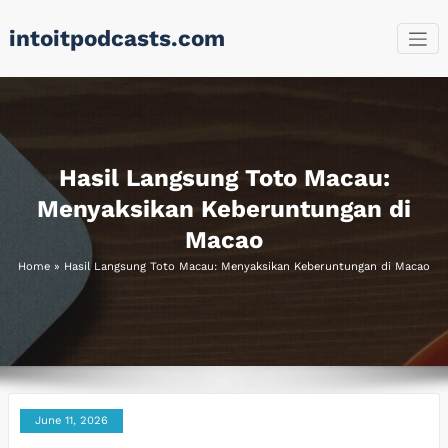
Skip
intoitpodcasts.com
to
content
Hasil Langsung Toto Macau:
Menyaksikan Keberuntungan di
Macao
Home
»
Hasil Langsung Toto Macau: Menyaksikan Keberuntungan di Macao
June 11, 2026