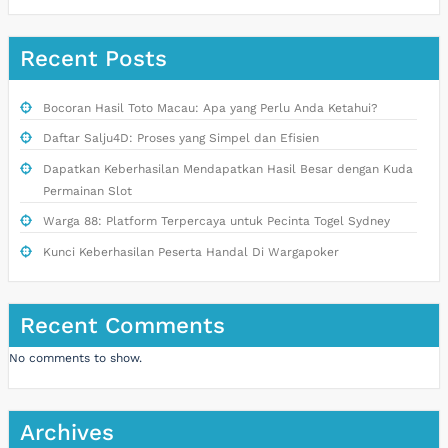
Recent Posts
Bocoran Hasil Toto Macau: Apa yang Perlu Anda Ketahui?
Daftar Salju4D: Proses yang Simpel dan Efisien
Dapatkan Keberhasilan Mendapatkan Hasil Besar dengan Kuda
Permainan Slot
Warga 88: Platform Terpercaya untuk Pecinta Togel Sydney
Kunci Keberhasilan Peserta Handal Di Wargapoker
Recent Comments
No comments to show.
Archives