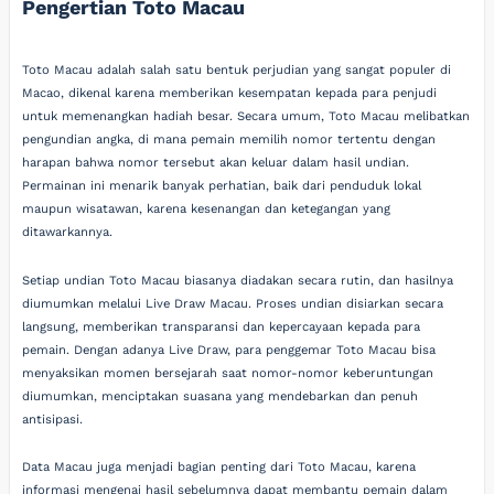
Pengertian Toto Macau
Toto Macau adalah salah satu bentuk perjudian yang sangat populer di
Macao, dikenal karena memberikan kesempatan kepada para penjudi
untuk memenangkan hadiah besar. Secara umum, Toto Macau melibatkan
pengundian angka, di mana pemain memilih nomor tertentu dengan
harapan bahwa nomor tersebut akan keluar dalam hasil undian.
Permainan ini menarik banyak perhatian, baik dari penduduk lokal
maupun wisatawan, karena kesenangan dan ketegangan yang
ditawarkannya.
Setiap undian Toto Macau biasanya diadakan secara rutin, dan hasilnya
diumumkan melalui Live Draw Macau. Proses undian disiarkan secara
langsung, memberikan transparansi dan kepercayaan kepada para
pemain. Dengan adanya Live Draw, para penggemar Toto Macau bisa
menyaksikan momen bersejarah saat nomor-nomor keberuntungan
diumumkan, menciptakan suasana yang mendebarkan dan penuh
antisipasi.
Data Macau juga menjadi bagian penting dari Toto Macau, karena
informasi mengenai hasil sebelumnya dapat membantu pemain dalam