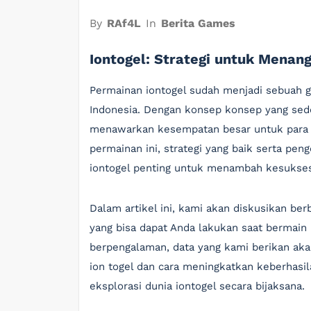
By
RAf4L
In
Berita Games
Iontogel: Strategi untuk Menan
Permainan iontogel sudah menjadi sebuah g
Indonesia. Dengan konsep konsep yang sed
menawarkan kesempatan besar untuk para p
permainan ini, strategi yang baik serta p
iontogel penting untuk menambah kesukse
Dalam artikel ini, kami akan diskusikan ber
yang bisa dapat Anda lakukan saat bermain
berpengalaman, data yang kami berikan a
ion togel dan cara meningkatkan keberhasila
eksplorasi dunia iontogel secara bijaksana.