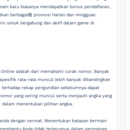
ain baru biasanya mendapatkan bonus pendaftaran,
kan berbagai種 promosi harian dan mingguan.
in untuk bergabung dan aktif dalam game di
l Online adalah dari memahami corak nomor. Banyak
esifik rata-rata muncul lebih banyak dibandingkan
is terhadap rekap pengundian sebelumnya dapat
mor yang sering muncul serta menjauhi angka yang
ik dalam menentukan pilihan angka.
ll anda dengan cermat. Menentukan batasan bermain
 membantu Anda tidak terjerumus dalam permainan