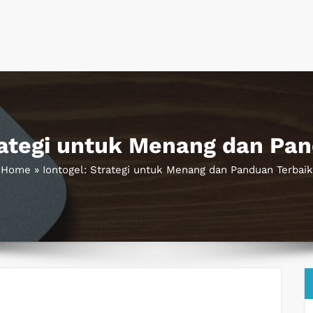
rategi untuk Menang dan Pa
Home
»
Iontogel: Strategi untuk Menang dan Panduan Terbaik