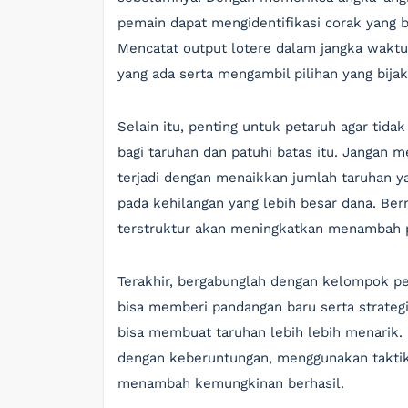
pemain dapat mengidentifikasi corak yang 
Mencatat output lotere dalam jangka wakt
yang ada serta mengambil pilihan yang bijak
Selain itu, penting untuk petaruh agar tida
bagi taruhan dan patuhi batas itu. Jangan
terjadi dengan menaikkan jumlah taruhan y
pada kehilangan yang lebih besar dana. Be
terstruktur akan meningkatkan menambah 
Terakhir, bergabunglah dengan kelompok pe
bisa memberi pandangan baru serta strategi 
bisa membuat taruhan lebih lebih menarik.
dengan keberuntungan, menggunakan taktik 
menambah kemungkinan berhasil.