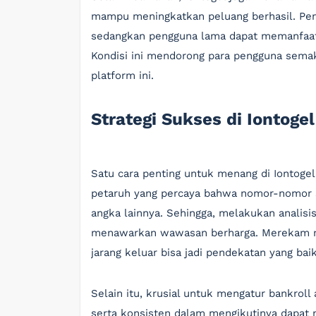
mampu meningkatkan peluang berhasil. Pem
sedangkan pengguna lama dapat memanfaat
Kondisi ini mendorong para pengguna semak
platform ini.
Strategi Sukses di Iontogel
Satu cara penting untuk menang di Iontoge
petaruh yang percaya bahwa nomor-nomor sp
angka lainnya. Sehingga, melakukan analis
menawarkan wawasan berharga. Merekam no
jarang keluar bisa jadi pendekatan yang ba
Selain itu, krusial untuk mengatur bankro
serta konsisten dalam mengikutinya dapat