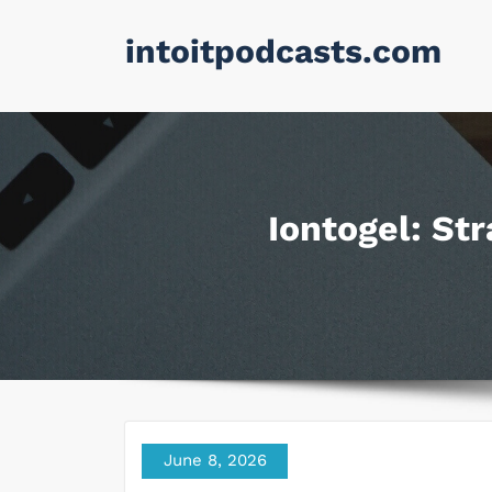
Skip
intoitpodcasts.com
to
content
Iontogel: St
June 8, 2026