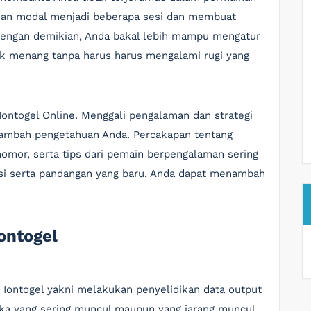
ikan modal menjadi beberapa sesi dan membuat
Dengan demikian, Anda bakal lebih mampu mengatur
k menang tanpa harus harus mengalami rugi yang
Iontogel Online. Menggali pengalaman dan strategi
mbah pengetahuan Anda. Percakapan tentang
mor, serta tips dari pemain berpengalaman sering
si serta pandangan yang baru, Anda dapat menambah
ontogel
uh Iontogel yakni melakukan penyelidikan data output
a yang sering muncul maupun yang jarang muncul,