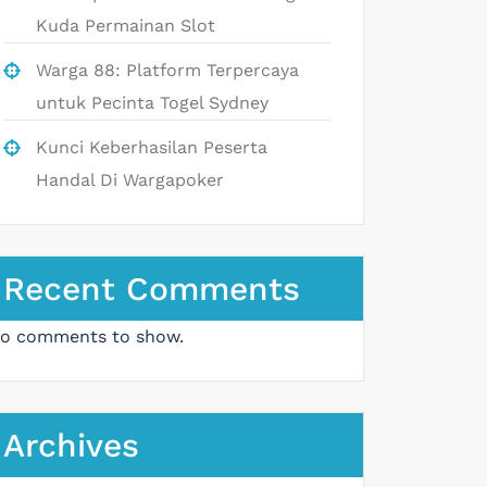
Kuda Permainan Slot
Warga 88: Platform Terpercaya
untuk Pecinta Togel Sydney
Kunci Keberhasilan Peserta
Handal Di Wargapoker
Recent Comments
o comments to show.
Archives