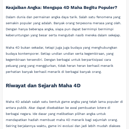
Keajaiban Angka: Mengapa 4D Maha Begitu Populer?
Dalam dunia dan permainan angka daya tarik. Salah satu fenomena yang
semakin populer yang adalah. Banyak orang terpesona merasa yang oleh.
Dengan hanya beberapa angka, siapa pun dapat bermimpi bermimpi
keberuntungan yang besar serta mengubah nasib mereka dalam sekejap.
Maha 4D bukan sekadar, tetapi juga juga budaya yang menghubungkan
budaya kontemporer. Setiap undian undian serta kegembiraan, yang
kegembiraan tersendiri. Dengan berbagai untuk berpartisipasi cara
peluang yang yang menggiurkan, tidak heran heran berhasil menarik
perhatian banyak berhasil menarik di berbagai banyak orang.
Riwayat dan Sejarah Maha 4D
Maha 4D adalah salah satu bentuk game angka yang telah lama populer di
antara publik. Akar dapat disebabkan ke awal pembuatan lotere di
berbagai negara. Ide dasar yang melibatkan pilihan angka untuk
mendapatkan hadiah membuat maha 4D menarik bagi sejumlah orang.
Seiring berjalannya waktu, game ini evolusi dan jadi lebih mudah diakses