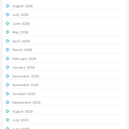
August 2026
July 2026
June 2026
May 2026
April 2026
March 2026
February 2026
January 2026
December 2025
November 2025
October 2025
September 2025
August 2025
July 2025
June 2025