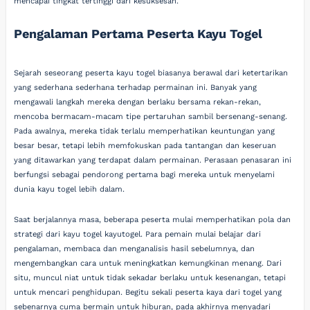
mencapai tingkat tertinggi dari kesuksesan.
Pengalaman Pertama Peserta Kayu Togel
Sejarah seseorang peserta kayu togel biasanya berawal dari ketertarikan
yang sederhana sederhana terhadap permainan ini. Banyak yang
mengawali langkah mereka dengan berlaku bersama rekan-rekan,
mencoba bermacam-macam tipe pertaruhan sambil bersenang-senang.
Pada awalnya, mereka tidak terlalu memperhatikan keuntungan yang
besar besar, tetapi lebih memfokuskan pada tantangan dan keseruan
yang ditawarkan yang terdapat dalam permainan. Perasaan penasaran ini
berfungsi sebagai pendorong pertama bagi mereka untuk menyelami
dunia kayu togel lebih dalam.
Saat berjalannya masa, beberapa peserta mulai memperhatikan pola dan
strategi dari kayu togel kayutogel. Para pemain mulai belajar dari
pengalaman, membaca dan menganalisis hasil sebelumnya, dan
mengembangkan cara untuk meningkatkan kemungkinan menang. Dari
situ, muncul niat untuk tidak sekadar berlaku untuk kesenangan, tetapi
untuk mencari penghidupan. Begitu sekali peserta kaya dari togel yang
sebenarnya cuma bermain untuk hiburan, pada akhirnya menyadari