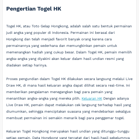
Pengertian Togel HK
Togel HK, atau Toto Gelap Hongkong, adalah salah satu bentuk permainan
judi angka yang populer di Indonesia. Permainan ini berasal dari
Hongkong dan telah menjadi favorit banyak orang karena cara
permainannya yang sederhana dan memungkinkan pemain untuk
memenangkan hadiah yang cukup besar. Dalam Togel HK, pemain memilih
angka-angka yang diyakini akan keluar dalam hasil undian resmi yang
diadakan setiap harinya.
Proses pengundian dalam Togel HK dilakukan secara langsung melalui Live
Draw HK, di mana hasil keluaran angka dapat dilihat secara real-time. Ini
memberikan pengalaman menegangkan bagi para pemain yang
menantikan angka-angka yang mereka pilih.
Keluaran HK
Dengan adanya
Live Draw HK, pemain dapat melakukan cek langsung terhadap hasil yang
diumumkan, sehingga menciptakan suasana yang mendebarkan sekaligus
membuat permainan ini semakin menarik bagi para penggemar togel.
Keluaran Togel Hongkong merupakan hasil undian yang ditunggu-tunggu
setiap pemain. Data Hongkong yang tercatat dari hasil-hasil sebelumnya