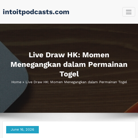
Skip
intoitpodcasts.com
to
content
Live Draw HK: Momen
Menegangkan dalam Permainan
Togel
Home
»
Live Draw HK: Momen Menegangkan dalam Permainan Togel
June 16, 2026