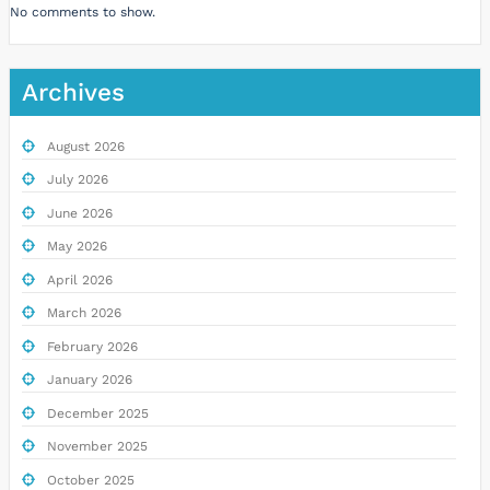
No comments to show.
Archives
August 2026
July 2026
June 2026
May 2026
April 2026
March 2026
February 2026
January 2026
December 2025
November 2025
October 2025