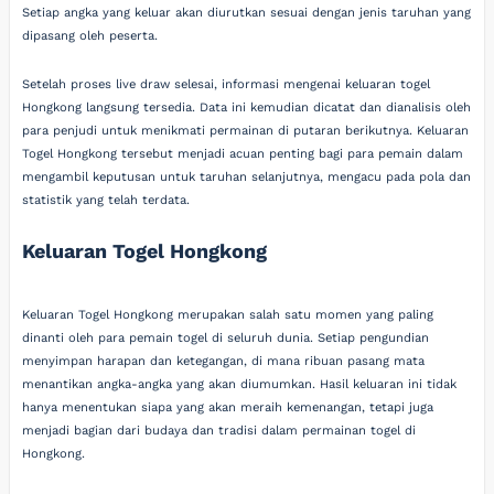
Setiap angka yang keluar akan diurutkan sesuai dengan jenis taruhan yang
dipasang oleh peserta.
Setelah proses live draw selesai, informasi mengenai keluaran togel
Hongkong langsung tersedia. Data ini kemudian dicatat dan dianalisis oleh
para penjudi untuk menikmati permainan di putaran berikutnya. Keluaran
Togel Hongkong tersebut menjadi acuan penting bagi para pemain dalam
mengambil keputusan untuk taruhan selanjutnya, mengacu pada pola dan
statistik yang telah terdata.
Keluaran Togel Hongkong
Keluaran Togel Hongkong merupakan salah satu momen yang paling
dinanti oleh para pemain togel di seluruh dunia. Setiap pengundian
menyimpan harapan dan ketegangan, di mana ribuan pasang mata
menantikan angka-angka yang akan diumumkan. Hasil keluaran ini tidak
hanya menentukan siapa yang akan meraih kemenangan, tetapi juga
menjadi bagian dari budaya dan tradisi dalam permainan togel di
Hongkong.