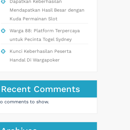
Dapatkan Keberhasilan
Mendapatkan Hasil Besar dengan
Kuda Permainan Slot
Warga 88: Platform Terpercaya
untuk Pecinta Togel Sydney
Kunci Keberhasilan Peserta
Handal Di Wargapoker
Recent Comments
o comments to show.