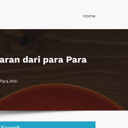
Home
aran dari para Para
Para Ahli
Search