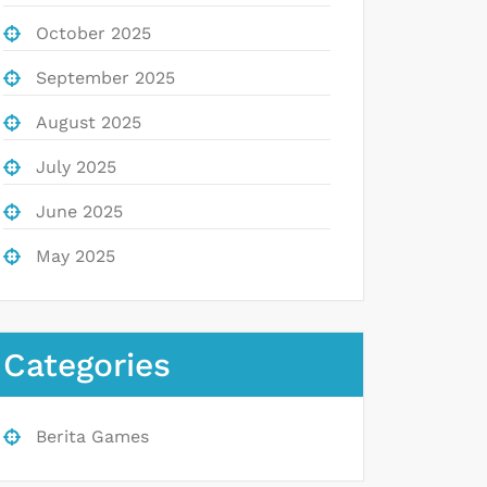
October 2025
September 2025
August 2025
July 2025
June 2025
May 2025
Categories
Berita Games