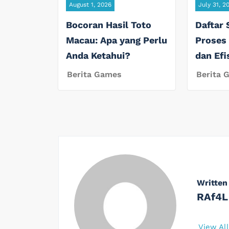
August 1, 2026
July 31, 2
Bocoran Hasil Toto
Daftar 
Macau: Apa yang Perlu
Proses
Anda Ketahui?
dan Efi
Berita Games
Berita 
Written
RAf4L
View Al