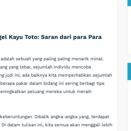
el Kayu Toto: Saran dari para Para
adalah sebuah yang paling paling menarik minat.
ang yang lebar, sejumlah individu mencoba
g judi ini, ada baiknya kita memperhatikan sejumlah
Beberapa pakar dalam bidang ini sering berbagi tips
eningkatkan peluang mereka untuk meraih
keberuntungan. Dibalik angka-angka yang, terdapat
. Di dalam tulisan ini, kita semua akan menggali lebih