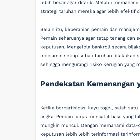
lebih besar agar ditarik. Melalui memahami
strategi taruhan mereka agar lebih efekti
Selain itu, keberanian pemain dan manajem
Pemain seharusnya agar tetap tenang dan s
keputusan. Mengelola bankroll secara bijak
menjamin setiap setiap taruhan dilakukan s
sehingga mengurangi risiko kerugian yang m
Pendekatan Kemenangan y
Ketika berpartisipasi kayu togel, salah satu
angka. Pemain harus mencatat hasil yang la
mungkin muncul. Dengan memahami data-da
keputusan lebih lebih terinformasi terinfo