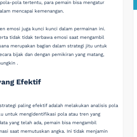
 pola-pola tertentu, para pemain bisa mengatur
f dalam mencapai kemenangan.
en emosi juga kunci kunci dalam permainan ini.
erta tidak tidak terbawa emosi saat mengambil
sana merupakan bagian dalam strategi jitu untuk
ecara bijak dan dengan pemikiran yang matang,
ungkin .
ang Efektif
 strategi paling efektif adalah melakukan analisis pola
lu untuk mengidentifikasi pola atau tren yang
ta yang telah ada, pemain bisa mengambil
rmasi saat memutuskan angka. Ini tidak menjamin