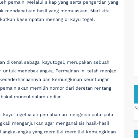
eh pemain. Melalui sikap yang serta pengertian yang
tuk mendapatkan hasil yang memuaskan. Mari kita
ngkatkan kesempatan menang di kayu togel.
tan dikenal sebagai kayutogel, merupakan sebuah
untuk menebak angka. Permainan ini telah menjadi
b kesederhanaannya dan kemungkinan keuntungan
, pemain akan memilih nomor dari deretan rentang
bakal muncul dalam undian.
N
an kayu togel ialah pemahaman mengenai pola-pola
kali menganjurkan agar menganalisis hasil-hasil
 angka-angka yang memiliki memiliki kemungkinan