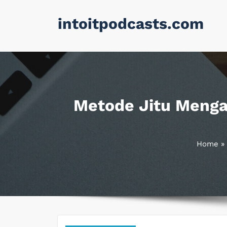
Skip
intoitpodcasts.com
to
content
Metode Jitu Mengal
Home
»