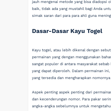
jauh mengenai metode yang bisa diadopsi ol
baik, tidak ada yang mustahil bagi Anda un
simak saran dari para para ahli guna meni
Dasar-Dasar Kayu Togel
Kayu togel, atau lebih dikenal dengan sebu
permainan yang dengan menggunakan bahan 
sangat populer di antara masyarakat seba
yang dapat diperoleh. Dalam permainan ini
yang tersedia dan mengharapkan nomornya 
Aspek penting aspek penting dari permain
dan kecenderungan nomor. Para pakar sering
angka-angka sebelumnya untuk mengetahui