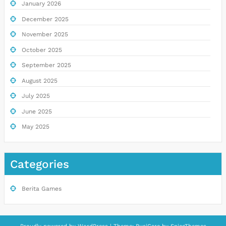
January 2026
December 2025
November 2025
October 2025
September 2025
August 2025
July 2025
June 2025
May 2025
Categories
Berita Games