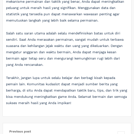
mekanisme permainan dan taktik yang benar, Anda dapat meningkatkan
peluang untuk meraih hasil yang signifikan. Menggunakan data dan
statistik yang tersedia pun dapat menawarkan wawasan penting agar
memutuskan langkah yang lebih baik selama permainan.
Salah satu saran utama adalah selalu mendefinisikan batas untuk diri
sendiri. Saat Anda merasakan permainan, sangat mudah untuk terbawa
suasana dan kehilangan jejak waktu dan uang yang dikeluarkan. Dengan
mengatur anggaran dan waktu bermain, Anda dapat menjaga kesan
bermain agar tetap seru dan mengurangi kemungkinan rugi lebih dari
yang Anda rencanakan.
Terakhir, jangan lupa untuk selalu belajar dan berbagi kisah kepada
pemain lain. Komunitas kudaslot dapat menjadi sumber berita yang
berharga, di situ Anda dapat mendapatkan taktik baru, tips, dan trik yang
bisa mendukung meningkatkan game Anda. Selamat bermain dan semoga
sukses meraih hasil yang Anda impikan!
Previous post