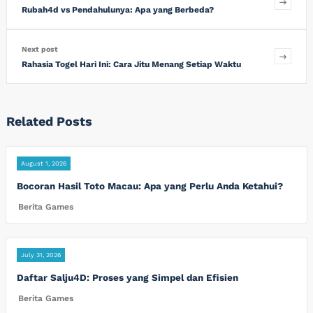
Rubah4d vs Pendahulunya: Apa yang Berbeda?
Next post
Rahasia Togel Hari Ini: Cara Jitu Menang Setiap Waktu
Related Posts
August 1, 2026
Bocoran Hasil Toto Macau: Apa yang Perlu Anda Ketahui?
Berita Games
July 31, 2026
Daftar Salju4D: Proses yang Simpel dan Efisien
Berita Games