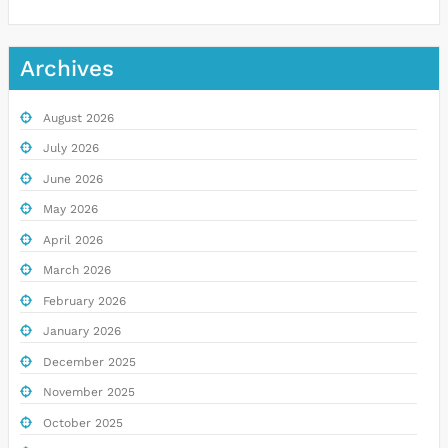
Archives
August 2026
July 2026
June 2026
May 2026
April 2026
March 2026
February 2026
January 2026
December 2025
November 2025
October 2025