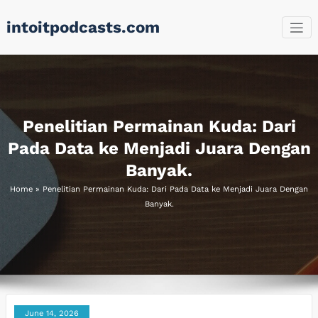
Skip
intoitpodcasts.com
to
content
Penelitian Permainan Kuda: Dari
Pada Data ke Menjadi Juara Dengan
Banyak.
Home
»
Penelitian Permainan Kuda: Dari Pada Data ke Menjadi Juara Dengan
Banyak.
June 14, 2026