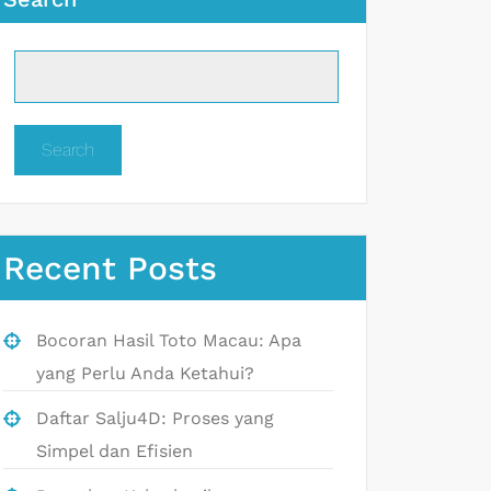
Search
Recent Posts
Bocoran Hasil Toto Macau: Apa
yang Perlu Anda Ketahui?
Daftar Salju4D: Proses yang
Simpel dan Efisien