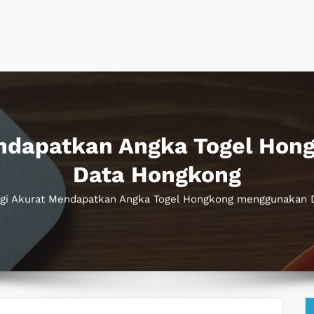
endapatkan Angka Togel Ho
Data Hongkong
egi Akurat Mendapatkan Angka Togel Hongkong menggunakan 