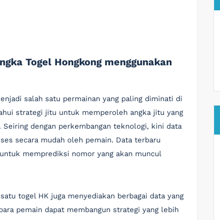
Angka Togel Hongkong menggunakan
jadi salah satu permainan yang paling diminati di
hui strategi jitu untuk memperoleh angka jitu yang
eiring dengan perkembangan teknologi, kini data
kses secara mudah oleh pemain. Data terbaru
g untuk memprediksi nomor yang akan muncul
 satu togel HK juga menyediakan berbagai data yang
para pemain dapat membangun strategi yang lebih