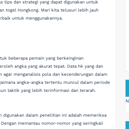
las tips dan strategi yang dapat digunakan untuk
 togel Hongkong. Mari kita telusuri lebih jauh
erbaik untuk menggunakannya.
untuk beberapa pemain yang berkeinginan
roleh angka yang akurat tepat. Data hk yang dan
 agar menganalisis pola dan kecenderungan dalam
agaimana angka-angka tertentu muncul dalam periode
n taktik yang lebih terinformasi dan terarah.
N
digunakan dalam penelitian ini adalah memeriksa
ir. Dengan memantau nomor-nomor yang seringkali