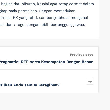
agian dari hiburan, krusial agar tetap cermat dalam
ngkap pada permainan. Dengan memadukan
formasi HK yang teliti, dan pengetahuan mengenai
si dunia togel dengan lebih bertanggung jawab.
Previous post
 Pragmatic: RTP serta Kesempatan Dengan Besar
asilkan Anda semua Ketagihan?