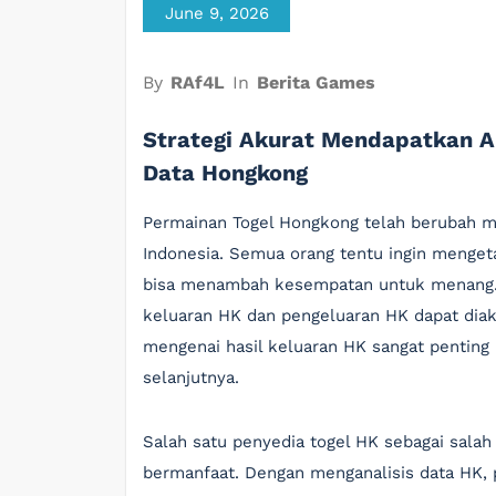
June 9, 2026
By
RAf4L
In
Berita Games
Strategi Akurat Mendapatkan 
Data Hongkong
Permainan Togel Hongkong telah berubah men
Indonesia. Semua orang tentu ingin mengeta
bisa menambah kesempatan untuk menang. S
keluaran HK dan pengeluaran HK dapat dia
mengenai hasil keluaran HK sangat pentin
selanjutnya.
Salah satu penyedia togel HK sebagai salah
bermanfaat. Dengan menganalisis data HK, 