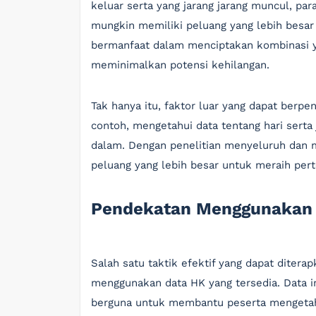
keluar serta yang jarang jarang muncul, p
mungkin memiliki peluang yang lebih besar 
bermanfaat dalam menciptakan kombinasi y
meminimalkan potensi kehilangan.
Tak hanya itu, faktor luar yang dapat berpe
contoh, mengetahui data tentang hari serta
dalam. Dengan penelitian menyeluruh dan 
peluang yang lebih besar untuk meraih pert
Pendekatan Menggunakan 
Salah satu taktik efektif yang dapat diter
menggunakan data HK yang tersedia. Data i
berguna untuk membantu peserta mengetahu