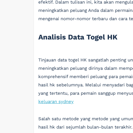
efektif. Dalam tulisan ini, kita akan mengu
meningkatkan peluang Anda dalam permainan
mengenai nomor-nomor terbaru dan cara t
Analisis Data Togel HK
Tinjauan data togel HK sangatlah penting 
meningkatkan peluang dirinya dalam mempe
komprehensif memberi peluang para pemain
hasil hk sebelumnya. Melalui menyadari b
yang tertentu, para pemain sanggup menyusu
keluaran sydney
Salah satu metode yang metode yang umum 
hasil hk dari sejumlah bulan-bulan terakh