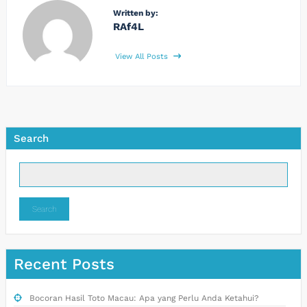
Written by:
RAf4L
View All Posts
Search
Search
Recent Posts
Bocoran Hasil Toto Macau: Apa yang Perlu Anda Ketahui?