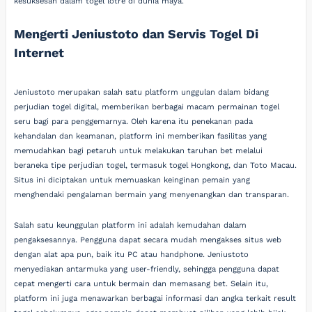
kesuksesan dalam togel lotre di dunia maya.
Mengerti Jeniustoto dan Servis Togel Di
Internet
Jeniustoto merupakan salah satu platform unggulan dalam bidang
perjudian togel digital, memberikan berbagai macam permainan togel
seru bagi para penggemarnya. Oleh karena itu penekanan pada
kehandalan dan keamanan, platform ini memberikan fasilitas yang
memudahkan bagi petaruh untuk melakukan taruhan bet melalui
beraneka tipe perjudian togel, termasuk togel Hongkong, dan Toto Macau.
Situs ini diciptakan untuk memuaskan keinginan pemain yang
menghendaki pengalaman bermain yang menyenangkan dan transparan.
Salah satu keunggulan platform ini adalah kemudahan dalam
pengaksesannya. Pengguna dapat secara mudah mengakses situs web
dengan alat apa pun, baik itu PC atau handphone. Jeniustoto
menyediakan antarmuka yang user-friendly, sehingga pengguna dapat
cepat mengerti cara untuk bermain dan memasang bet. Selain itu,
platform ini juga menawarkan berbagai informasi dan angka terkait result