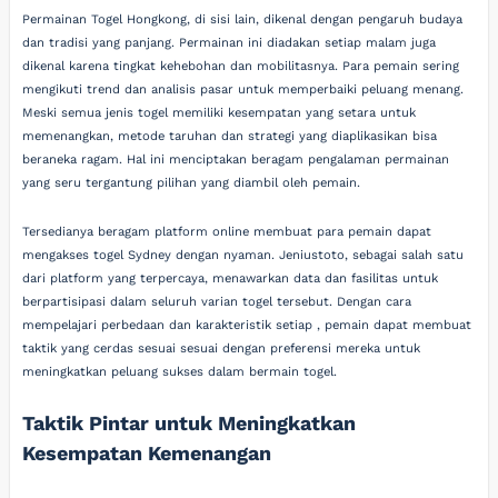
Permainan Togel Hongkong, di sisi lain, dikenal dengan pengaruh budaya
dan tradisi yang panjang. Permainan ini diadakan setiap malam juga
dikenal karena tingkat kehebohan dan mobilitasnya. Para pemain sering
mengikuti trend dan analisis pasar untuk memperbaiki peluang menang.
Meski semua jenis togel memiliki kesempatan yang setara untuk
memenangkan, metode taruhan dan strategi yang diaplikasikan bisa
beraneka ragam. Hal ini menciptakan beragam pengalaman permainan
yang seru tergantung pilihan yang diambil oleh pemain.
Tersedianya beragam platform online membuat para pemain dapat
mengakses togel Sydney dengan nyaman. Jeniustoto, sebagai salah satu
dari platform yang terpercaya, menawarkan data dan fasilitas untuk
berpartisipasi dalam seluruh varian togel tersebut. Dengan cara
mempelajari perbedaan dan karakteristik setiap , pemain dapat membuat
taktik yang cerdas sesuai sesuai dengan preferensi mereka untuk
meningkatkan peluang sukses dalam bermain togel.
Taktik Pintar untuk Meningkatkan
Kesempatan Kemenangan