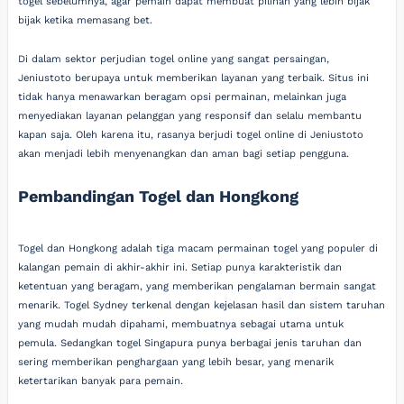
togel sebelumnya, agar pemain dapat membuat pilihan yang lebih bijak
bijak ketika memasang bet.
Di dalam sektor perjudian togel online yang sangat persaingan,
Jeniustoto berupaya untuk memberikan layanan yang terbaik. Situs ini
tidak hanya menawarkan beragam opsi permainan, melainkan juga
menyediakan layanan pelanggan yang responsif dan selalu membantu
kapan saja. Oleh karena itu, rasanya berjudi togel online di Jeniustoto
akan menjadi lebih menyenangkan dan aman bagi setiap pengguna.
Pembandingan Togel dan Hongkong
Togel dan Hongkong adalah tiga macam permainan togel yang populer di
kalangan pemain di akhir-akhir ini. Setiap punya karakteristik dan
ketentuan yang beragam, yang memberikan pengalaman bermain sangat
menarik. Togel Sydney terkenal dengan kejelasan hasil dan sistem taruhan
yang mudah mudah dipahami, membuatnya sebagai utama untuk
pemula. Sedangkan togel Singapura punya berbagai jenis taruhan dan
sering memberikan penghargaan yang lebih besar, yang menarik
ketertarikan banyak para pemain.