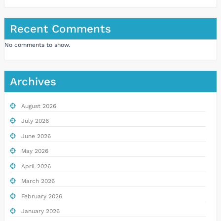
Recent Comments
No comments to show.
Archives
August 2026
July 2026
June 2026
May 2026
April 2026
March 2026
February 2026
January 2026