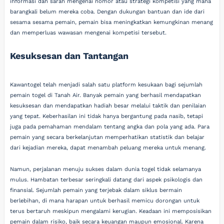
informasi dan saran mengenai nomor atau strategi kompetisi yang mana
barangkali belum mereka coba. Dengan dukungan bantuan dan ide dari
sesama sesama pemain, pemain bisa meningkatkan kemungkinan menang
dan memperluas wawasan mengenai kompetisi tersebut.
Kesuksesan dan Tantangan
Kawantogel telah menjadi salah satu platform kesukaan bagi sejumlah
pemain togel di Tanah Air. Banyak pemain yang berhasil mendapatkan
kesuksesan dan mendapatkan hadiah besar melalui taktik dan penilaian
yang tepat. Keberhasilan ini tidak hanya bergantung pada nasib, tetapi
juga pada pemahaman mendalam tentang angka dan pola yang ada. Para
pemain yang secara berkelanjutan memperhatikan statistik dan belajar
dari kejadian mereka, dapat menambah peluang mereka untuk menang.
Namun, perjalanan menuju sukses dalam dunia togel tidak selamanya
mulus. Hambatan terbesar seringkali datang dari aspek psikologis dan
finansial. Sejumlah pemain yang terjebak dalam siklus bermain
berlebihan, di mana harapan untuk berhasil memicu dorongan untuk
terus bertaruh meskipun mengalami kerugian. Keadaan ini memposisikan
pemain dalam risiko, baik secara keuangan maupun emosional. Karena