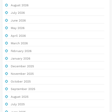
August 2026
July 2026
June 2026
May 2026
April 2026
March 2026
February 2026
January 2026
December 2025
November 2025
October 2025
September 2025
August 2025
July 2025
June 2025