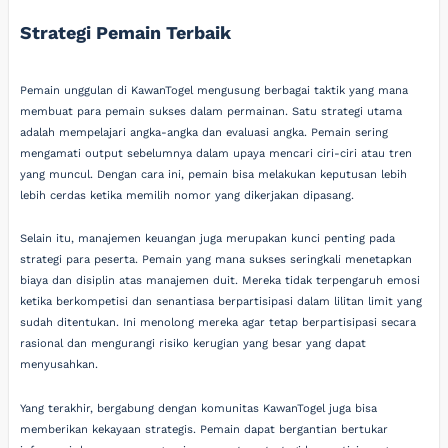
Strategi Pemain Terbaik
Pemain unggulan di KawanTogel mengusung berbagai taktik yang mana
membuat para pemain sukses dalam permainan. Satu strategi utama
adalah mempelajari angka-angka dan evaluasi angka. Pemain sering
mengamati output sebelumnya dalam upaya mencari ciri-ciri atau tren
yang muncul. Dengan cara ini, pemain bisa melakukan keputusan lebih
lebih cerdas ketika memilih nomor yang dikerjakan dipasang.
Selain itu, manajemen keuangan juga merupakan kunci penting pada
strategi para peserta. Pemain yang mana sukses seringkali menetapkan
biaya dan disiplin atas manajemen duit. Mereka tidak terpengaruh emosi
ketika berkompetisi dan senantiasa berpartisipasi dalam lilitan limit yang
sudah ditentukan. Ini menolong mereka agar tetap berpartisipasi secara
rasional dan mengurangi risiko kerugian yang besar yang dapat
menyusahkan.
Yang terakhir, bergabung dengan komunitas KawanTogel juga bisa
memberikan kekayaan strategis. Pemain dapat bergantian bertukar