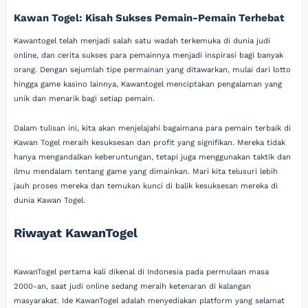
Kawan Togel: Kisah Sukses Pemain-Pemain Terhebat
Kawantogel telah menjadi salah satu wadah terkemuka di dunia judi
online, dan cerita sukses para pemainnya menjadi inspirasi bagi banyak
orang. Dengan sejumlah tipe permainan yang ditawarkan, mulai dari lotto
hingga game kasino lainnya, Kawantogel menciptakan pengalaman yang
unik dan menarik bagi setiap pemain.
Dalam tulisan ini, kita akan menjelajahi bagaimana para pemain terbaik di
Kawan Togel meraih kesuksesan dan profit yang signifikan. Mereka tidak
hanya mengandalkan keberuntungan, tetapi juga menggunakan taktik dan
ilmu mendalam tentang game yang dimainkan. Mari kita telusuri lebih
jauh proses mereka dan temukan kunci di balik kesuksesan mereka di
dunia Kawan Togel.
Riwayat KawanTogel
KawanTogel pertama kali dikenal di Indonesia pada permulaan masa
2000-an, saat judi online sedang meraih ketenaran di kalangan
masyarakat. Ide KawanTogel adalah menyediakan platform yang selamat