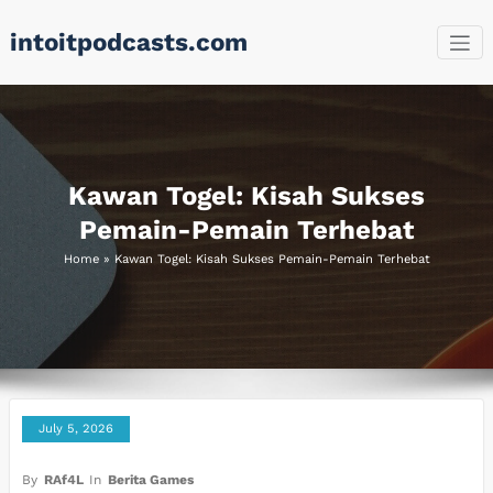
Skip
intoitpodcasts.com
to
content
Kawan Togel: Kisah Sukses
Pemain-Pemain Terhebat
Home
»
Kawan Togel: Kisah Sukses Pemain-Pemain Terhebat
July 5, 2026
By
RAf4L
In
Berita Games