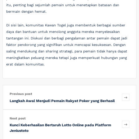
itu, penting bagi sejumlah pemain untuk menetapkan batasan dan
bermain dengan hemat.
Di sisi lain, komunitas Kawan Togel juga membentuk berbagai sumber
daya dan bantuan untuk menolong anggota mereka menyelesaikan
tantangan ini. Diskusi dan berbagi pengalaman antar pemain dapat jadi
faktor pendorong yang signifikan untuk mencapai kesuksesan. Dengan
saling mendukung dan sharing strategi, para pemain tidak hanya dapat
meningkatkan peluang mereka tetapi juga memperkuat hubungan yang
erat dalam komunitas.
Previous post
Langkah Awal Menjadi Pemain Rakyat Poker yang Berhasil
Next post
Kunci Keberhasilan Bertaruh Lotto Online pada Platform
Jeniustoto