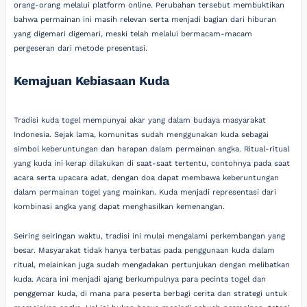
orang-orang melalui platform online. Perubahan tersebut membuktikan
bahwa permainan ini masih relevan serta menjadi bagian dari hiburan
yang digemari digemari, meski telah melalui bermacam-macam
pergeseran dari metode presentasi.
Kemajuan Kebiasaan Kuda
Tradisi kuda togel mempunyai akar yang dalam budaya masyarakat
Indonesia. Sejak lama, komunitas sudah menggunakan kuda sebagai
simbol keberuntungan dan harapan dalam permainan angka. Ritual-ritual
yang kuda ini kerap dilakukan di saat-saat tertentu, contohnya pada saat
acara serta upacara adat, dengan doa dapat membawa keberuntungan
dalam permainan togel yang mainkan. Kuda menjadi representasi dari
kombinasi angka yang dapat menghasilkan kemenangan.
Seiring seiringan waktu, tradisi ini mulai mengalami perkembangan yang
besar. Masyarakat tidak hanya terbatas pada penggunaan kuda dalam
ritual, melainkan juga sudah mengadakan pertunjukan dengan melibatkan
kuda. Acara ini menjadi ajang berkumpulnya para pecinta togel dan
penggemar kuda, di mana para peserta berbagi cerita dan strategi untuk