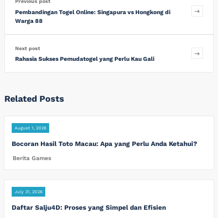
Previous post
Pembandingan Togel Online: Singapura vs Hongkong di
Warga 88
Next post
Rahasia Sukses Pemudatogel yang Perlu Kau Gali
Related Posts
August 1, 2026
Bocoran Hasil Toto Macau: Apa yang Perlu Anda Ketahui?
Berita Games
July 31, 2026
Daftar Salju4D: Proses yang Simpel dan Efisien