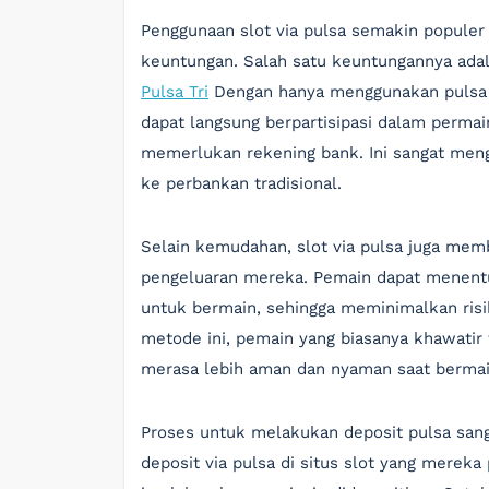
Penggunaan slot via pulsa semakin popule
keuntungan. Salah satu keuntungannya ad
Pulsa Tri
Dengan hanya menggunakan pulsa da
dapat langsung berpartisipasi dalam permai
memerlukan rekening bank. Ini sangat men
ke perbankan tradisional.
Selain kemudahan, slot via pulsa juga me
pengeluaran mereka. Pemain dapat menentu
untuk bermain, sehingga meminimalkan risi
metode ini, pemain yang biasanya khawatir
merasa lebih aman dan nyaman saat bermai
Proses untuk melakukan deposit pulsa sang
deposit via pulsa di situs slot yang mere