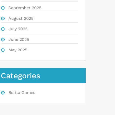
September 2025
August 2025
July 2025
June 2025
May 2025
Categories
Berita Games