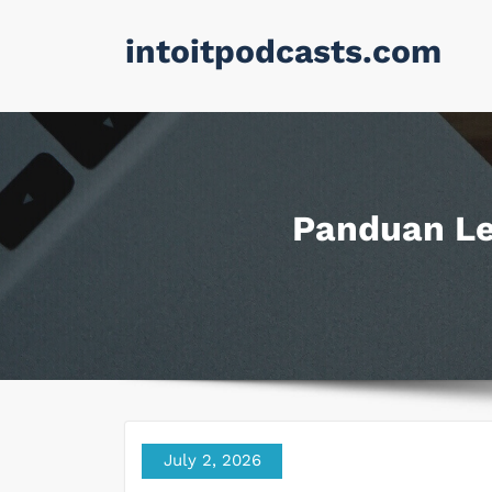
Skip
intoitpodcasts.com
to
content
Panduan Le
July 2, 2026