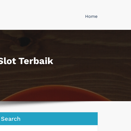
Home
lot Terbaik
Search