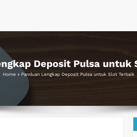
ngkap Deposit Pulsa untuk S
Home
»
Panduan Lengkap Deposit Pulsa untuk Slot Terbaik