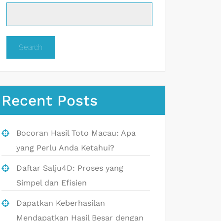
Search
Recent Posts
Bocoran Hasil Toto Macau: Apa
yang Perlu Anda Ketahui?
Daftar Salju4D: Proses yang
Simpel dan Efisien
Dapatkan Keberhasilan
Mendapatkan Hasil Besar dengan