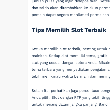
jumlah pulsa yang ingin didepositkan. Sete
dan saldo akan ditambahkan ke akun permai
pemain dapat segera menikmati permainan
Tips Memilih Slot Terbaik
Ketika memilih slot terbaik, penting untu
mainkan. Setiap slot memiliki tema, grafik,
slot yang sesuai dengan selera Anda. Misaln
tema terbaru yang menyediakan pengalaman
lebih menikmati waktu bermain dan menin
Selain itu, perhatikan juga persentase pen
Anda pilih. Slot dengan RTP yang lebih tin
untuk menang dalam jangka panjang. Bandin