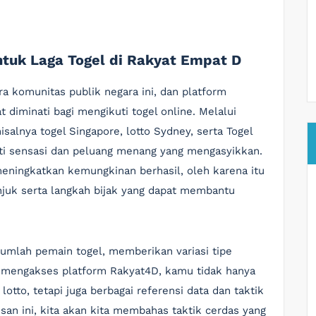
untuk Laga Togel di Rakyat Empat D
a komunitas publik negara ini, dan platform
diminati bagi mengikuti togel online. Melalui
salnya togel Singapore, lotto Sydney, serta Togel
i sensasi dan peluang menang yang mengasyikkan.
meningkatkan kemungkinan berhasil, oleh karena itu
njuk serta langkah bijak yang dapat membantu
jumlah pemain togel, memberikan variasi tipe
an mengakses platform Rakyat4D, kamu tidak hanya
tto, tetapi juga berbagai referensi data dan taktik
an ini, kita akan kita membahas taktik cerdas yang