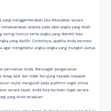
s yang menggembirakan jika dikerjakan secara
h melaksanakan analisa pada data angka yang telah
g sering muncul serta angka yang diambil bisa
ka yang dipilih. Contohnya, apabila Anda bermain
mnya agar mengetahui angka-angka yang mungkin punya
ran permainan Anda. Mencegah pengeluaran
as tetap asik dan tidak berujung kepada masalah
 sebelum mulai mengundi pada platform togel online
an secara tepat, Anda bisa bermain togel secara
ategi yang Anda terapkan.