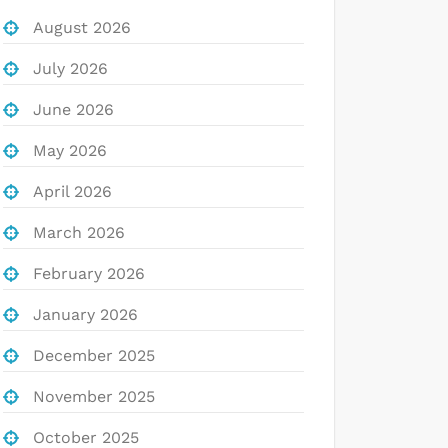
August 2026
July 2026
June 2026
May 2026
April 2026
March 2026
February 2026
January 2026
December 2025
November 2025
October 2025