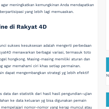
to, agar meningkatkan kemungkinan Anda mendapatkan
partisipasi yang lebih lagi memuaskan.
line di Rakyat 4D
kunci sukses kesuksesan adalah mengerti perbedaan
Rakyat4D menawarkan berbagai variasi, termasuk toto
togel hongkong. Masing-masing memiliki aturan dan
g agar memahami ciri khas setiap permainan.
ain dapat mengembangkan strategi yg lebih efektif
N
 data dan statistik dari hasil hasil pengundian-ujian
han ke data keluaran yg bisa digunakan pemain
an mempelajari nomor-nomor yang kerap muncul atau