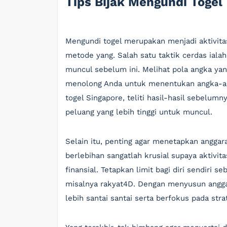
Tips Bijak Mengundi Togel
Mengundi togel merupakan menjadi aktivita
metode yang. Salah satu taktik cerdas iala
muncul sebelum ini. Melihat pola angka yan
menolong Anda untuk menentukan angka-ang
togel Singapore, teliti hasil-hasil sebelu
peluang yang lebih tinggi untuk muncul.
Selain itu, penting agar menetapkan angga
berlebihan sangatlah krusial supaya aktivit
finansial. Tetapkan limit bagi diri sendiri
misalnya rakyat4D. Dengan menyusun anggar
lebih santai santai serta berfokus pada str