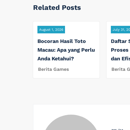
Related Posts
August 1, 2026
July 31, 2
Bocoran Hasil Toto
Daftar 
Macau: Apa yang Perlu
Proses
Anda Ketahui?
dan Efi
Berita Games
Berita 