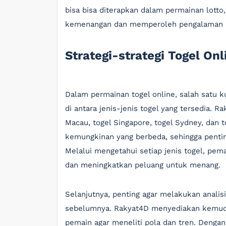
bisa bisa diterapkan dalam permainan lot
kemenangan dan memperoleh pengalaman ber
Strategi-strategi Togel On
Dalam permainan togel online, salah satu 
di antara jenis-jenis togel yang tersedia. 
Macau, togel Singapore, togel Sydney, dan 
kemungkinan yang berbeda, sehingga pentin
Melalui mengetahui setiap jenis togel, pem
dan meningkatkan peluang untuk menang.
Selanjutnya, penting agar melakukan analisis
sebelumnya. Rakyat4D menyediakan kemuda
pemain agar meneliti pola dan tren. Deng