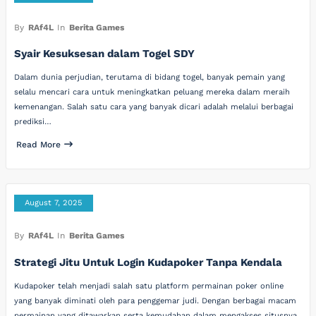
By
RAf4L
In
Berita Games
Syair Kesuksesan dalam Togel SDY
Dalam dunia perjudian, terutama di bidang togel, banyak pemain yang
selalu mencari cara untuk meningkatkan peluang mereka dalam meraih
kemenangan. Salah satu cara yang banyak dicari adalah melalui berbagai
prediksi…
Read More
August 7, 2025
By
RAf4L
In
Berita Games
Strategi Jitu Untuk Login Kudapoker Tanpa Kendala
Kudapoker telah menjadi salah satu platform permainan poker online
yang banyak diminati oleh para penggemar judi. Dengan berbagai macam
permainan yang ditawarkan serta kemudahan dalam mengakses situsnya,