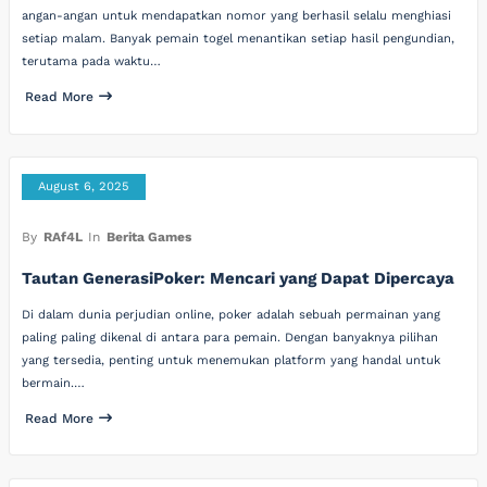
angan-angan untuk mendapatkan nomor yang berhasil selalu menghiasi
setiap malam. Banyak pemain togel menantikan setiap hasil pengundian,
terutama pada waktu…
Read More
August 6, 2025
By
RAf4L
In
Berita Games
Tautan GenerasiPoker: Mencari yang Dapat Dipercaya
Di dalam dunia perjudian online, poker adalah sebuah permainan yang
paling paling dikenal di antara para pemain. Dengan banyaknya pilihan
yang tersedia, penting untuk menemukan platform yang handal untuk
bermain.…
Read More