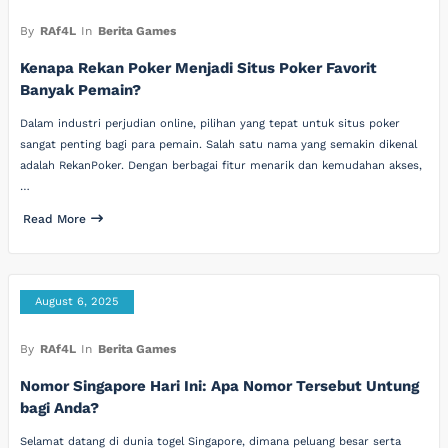
By
RAf4L
In
Berita Games
Kenapa Rekan Poker Menjadi Situs Poker Favorit
Banyak Pemain?
Dalam industri perjudian online, pilihan yang tepat untuk situs poker
sangat penting bagi para pemain. Salah satu nama yang semakin dikenal
adalah RekanPoker. Dengan berbagai fitur menarik dan kemudahan akses,
…
Read More
August 6, 2025
By
RAf4L
In
Berita Games
Nomor Singapore Hari Ini: Apa Nomor Tersebut Untung
bagi Anda?
Selamat datang di dunia togel Singapore, dimana peluang besar serta