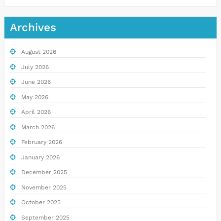
Archives
August 2026
July 2026
June 2026
May 2026
April 2026
March 2026
February 2026
January 2026
December 2025
November 2025
October 2025
September 2025