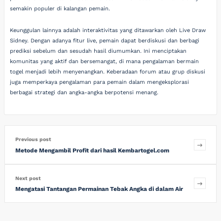
semakin populer di kalangan pemain.
Keunggulan lainnya adalah interaktivitas yang ditawarkan oleh Live Draw
Sidney. Dengan adanya fitur live, pemain dapat berdiskusi dan berbagi
prediksi sebelum dan sesudah hasil diumumkan. Ini menciptakan
komunitas yang aktif dan bersemangat, di mana pengalaman bermain
togel menjadi lebih menyenangkan. Keberadaan forum atau grup diskusi
juga memperkaya pengalaman para pemain dalam mengeksplorasi
berbagai strategi dan angka-angka berpotensi menang.
Previous post
Metode Mengambil Profit dari hasil Kembartogel.com
Next post
Mengatasi Tantangan Permainan Tebak Angka di dalam Air