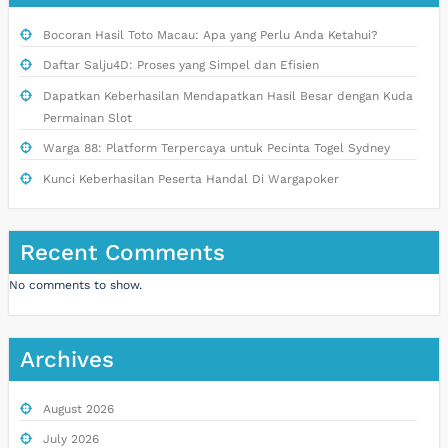
Bocoran Hasil Toto Macau: Apa yang Perlu Anda Ketahui?
Daftar Salju4D: Proses yang Simpel dan Efisien
Dapatkan Keberhasilan Mendapatkan Hasil Besar dengan Kuda
Permainan Slot
Warga 88: Platform Terpercaya untuk Pecinta Togel Sydney
Kunci Keberhasilan Peserta Handal Di Wargapoker
Recent Comments
No comments to show.
Archives
August 2026
July 2026