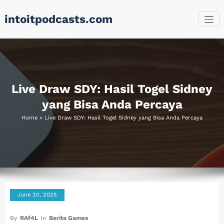
Skip
intoitpodcasts.com
to
content
Live Draw SDY: Hasil Togel Sidney
yang Bisa Anda Percaya
Home
»
Live Draw SDY: Hasil Togel Sidney yang Bisa Anda Percaya
June 20, 2025
By
RAf4L
In
Berita Games