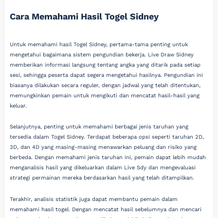
Cara Memahami Hasil Togel Sidney
Untuk memahami hasil Togel Sidney, pertama-tama penting untuk
mengetahui bagaimana sistem pengundian bekerja. Live Draw Sidney
memberikan informasi langsung tentang angka yang ditarik pada setiap
sesi, sehingga peserta dapat segera mengetahui hasilnya. Pengundian ini
biasanya dilakukan secara reguler, dengan jadwal yang telah ditentukan,
memungkinkan pemain untuk mengikuti dan mencatat hasil-hasil yang
keluar.
Selanjutnya, penting untuk memahami berbagai jenis taruhan yang
tersedia dalam Togel Sidney. Terdapat beberapa opsi seperti taruhan 2D,
3D, dan 4D yang masing-masing menawarkan peluang dan risiko yang
berbeda. Dengan memahami jenis taruhan ini, pemain dapat lebih mudah
menganalisis hasil yang dikeluarkan dalam Live Sdy dan mengevaluasi
strategi permainan mereka berdasarkan hasil yang telah ditampilkan.
Terakhir, analisis statistik juga dapat membantu pemain dalam
memahami hasil togel. Dengan mencatat hasil sebelumnya dan mencari