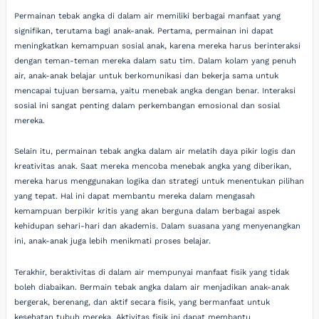
Permainan tebak angka di dalam air memiliki berbagai manfaat yang
signifikan, terutama bagi anak-anak. Pertama, permainan ini dapat
meningkatkan kemampuan sosial anak, karena mereka harus berinteraksi
dengan teman-teman mereka dalam satu tim. Dalam kolam yang penuh
air, anak-anak belajar untuk berkomunikasi dan bekerja sama untuk
mencapai tujuan bersama, yaitu menebak angka dengan benar. Interaksi
sosial ini sangat penting dalam perkembangan emosional dan sosial
mereka.
Selain itu, permainan tebak angka dalam air melatih daya pikir logis dan
kreativitas anak. Saat mereka mencoba menebak angka yang diberikan,
mereka harus menggunakan logika dan strategi untuk menentukan pilihan
yang tepat. Hal ini dapat membantu mereka dalam mengasah
kemampuan berpikir kritis yang akan berguna dalam berbagai aspek
kehidupan sehari-hari dan akademis. Dalam suasana yang menyenangkan
ini, anak-anak juga lebih menikmati proses belajar.
Terakhir, beraktivitas di dalam air mempunyai manfaat fisik yang tidak
boleh diabaikan. Bermain tebak angka dalam air menjadikan anak-anak
bergerak, berenang, dan aktif secara fisik, yang bermanfaat untuk
kesehatan tubuh mereka. Aktivitas fisik ini dapat membantu