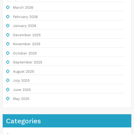
March 2026
February 2026
January 2026
December 2025
November 2025
October 2025
September 2025
August 2025
July 2025
June 2025
May 2025
Categories