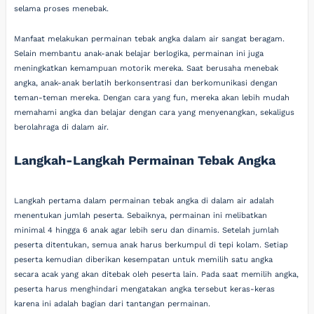
selama proses menebak.
Manfaat melakukan permainan tebak angka dalam air sangat beragam.
Selain membantu anak-anak belajar berlogika, permainan ini juga
meningkatkan kemampuan motorik mereka. Saat berusaha menebak
angka, anak-anak berlatih berkonsentrasi dan berkomunikasi dengan
teman-teman mereka. Dengan cara yang fun, mereka akan lebih mudah
memahami angka dan belajar dengan cara yang menyenangkan, sekaligus
berolahraga di dalam air.
Langkah-Langkah Permainan Tebak Angka
Langkah pertama dalam permainan tebak angka di dalam air adalah
menentukan jumlah peserta. Sebaiknya, permainan ini melibatkan
minimal 4 hingga 6 anak agar lebih seru dan dinamis. Setelah jumlah
peserta ditentukan, semua anak harus berkumpul di tepi kolam. Setiap
peserta kemudian diberikan kesempatan untuk memilih satu angka
secara acak yang akan ditebak oleh peserta lain. Pada saat memilih angka,
peserta harus menghindari mengatakan angka tersebut keras-keras
karena ini adalah bagian dari tantangan permainan.