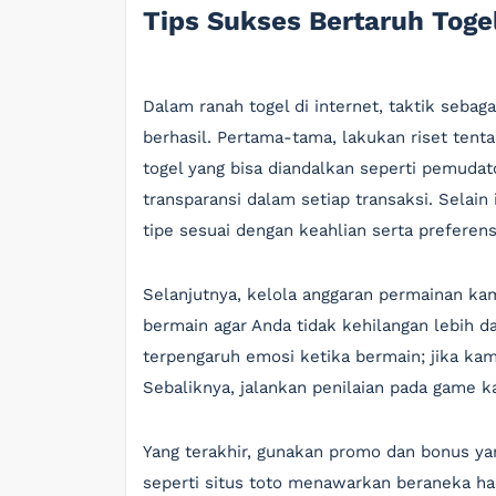
Tips Sukses Bertaruh Toge
Dalam ranah togel di internet, taktik seba
berhasil. Pertama-tama, lakukan riset tentan
togel yang bisa diandalkan seperti pemud
transparansi dalam setiap transaksi. Selain
tipe sesuai dengan keahlian serta preferen
Selanjutnya, kelola anggaran permainan ka
bermain agar Anda tidak kehilangan lebih d
terpengaruh emosi ketika bermain; jika kam
Sebaliknya, jalankan penilaian pada game k
Yang terakhir, gunakan promo dan bonus yan
seperti situs toto menawarkan beraneka h