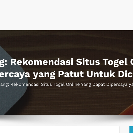
: Rekomendasi Situs Togel 
ercaya yang Patut Untuk Di
ang: Rekomendasi Situs Togel Online Yang Dapat Dipercaya y