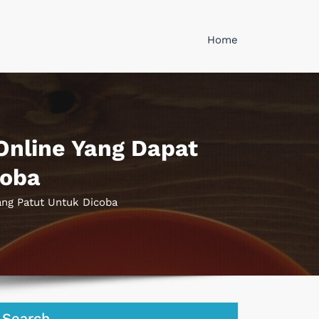
Home
Online Yang Dapat
coba
ang Patut Untuk Dicoba
Search