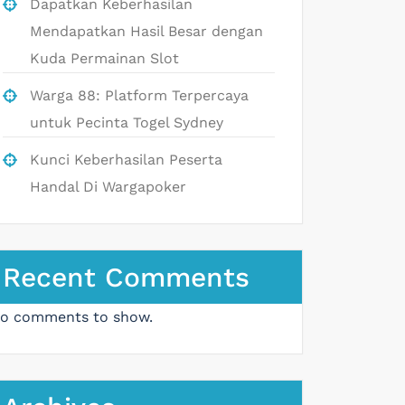
Dapatkan Keberhasilan
Mendapatkan Hasil Besar dengan
Kuda Permainan Slot
Warga 88: Platform Terpercaya
untuk Pecinta Togel Sydney
Kunci Keberhasilan Peserta
Handal Di Wargapoker
Recent Comments
o comments to show.