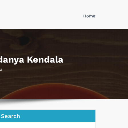
Home
danya Kendala
la
Search