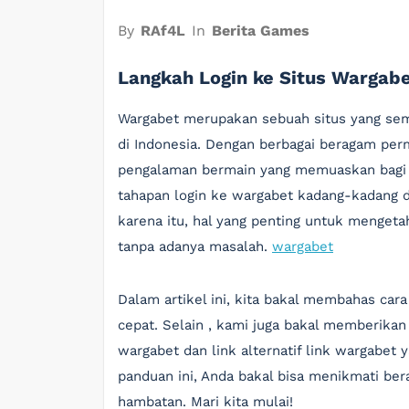
By
RAf4L
In
Berita Games
Langkah Login ke Situs Wargab
Wargabet merupakan sebuah situs yang sema
di Indonesia. Dengan berbagai beragam per
pengalaman bermain yang memuaskan bagi s
tahapan login ke wargabet kadang-kadang 
karena itu, hal yang penting untuk mengeta
tanpa adanya masalah.
wargabet
Dalam artikel ini, kita bakal membahas cara
cepat. Selain , kami juga bakal memberikan
wargabet dan link alternatif link wargabe
panduan ini, Anda bakal bisa menikmati be
hambatan. Mari kita mulai!