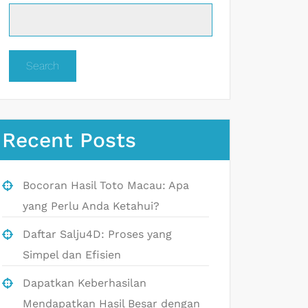
Search
Recent Posts
Bocoran Hasil Toto Macau: Apa
yang Perlu Anda Ketahui?
Daftar Salju4D: Proses yang
Simpel dan Efisien
Dapatkan Keberhasilan
Mendapatkan Hasil Besar dengan