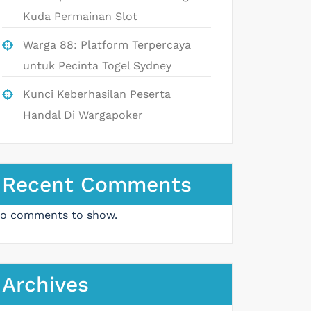
Kuda Permainan Slot
Warga 88: Platform Terpercaya
untuk Pecinta Togel Sydney
Kunci Keberhasilan Peserta
Handal Di Wargapoker
Recent Comments
o comments to show.
Archives