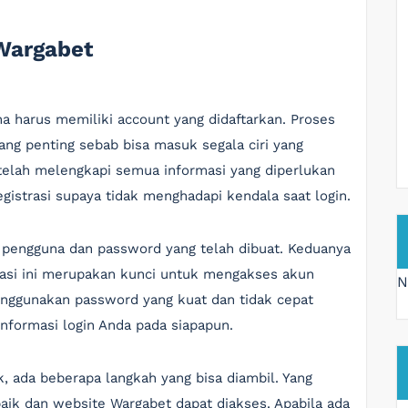
Wargabet
na harus memiliki account yang didaftarkan. Proses
ng penting sebab bisa masuk segala ciri yang
 telah melengkapi semua informasi yang diperlukan
istrasi supaya tidak menghadapi kendala saat login.
a pengguna dan password yang telah dibuat. Keduanya
inasi ini merupakan kunci untuk mengakses akun
N
nggunakan password yang kuat dan tidak cepat
nformasi login Anda pada siapapun.
, ada beberapa langkah yang bisa diambil. Yang
aik dan website Wargabet dapat diakses. Apabila ada