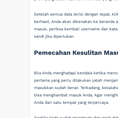
Setelah semua data terisi dengan tepat, kl
berhasil, Anda akan dikenakan ke beranda 
masuk, periksa kembali username dan kata s
sandi jika diperlukan.
Pemecahan Kesulitan Mas
Bila Anda menghadapi kendala ketika menc
pertama yang perlu dilakukan yalah menj
masukkan sudah benar. Terkadang, kesalahan 
bisa menghambat masuk Anda. Agar menghinda
Anda dari satu tempat yang terpercaya.
Apabila Anda sudah mengecek dan pasti da