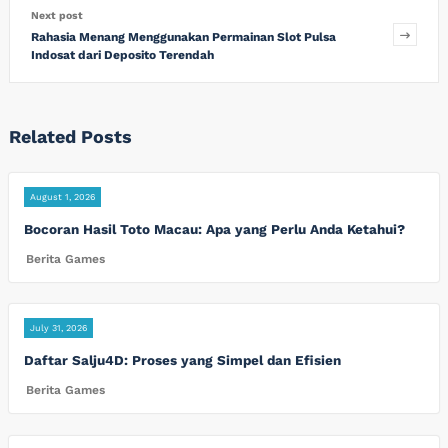
Next post
Rahasia Menang Menggunakan Permainan Slot Pulsa
Indosat dari Deposito Terendah
Related Posts
August 1, 2026
Bocoran Hasil Toto Macau: Apa yang Perlu Anda Ketahui?
Berita Games
July 31, 2026
Daftar Salju4D: Proses yang Simpel dan Efisien
Berita Games