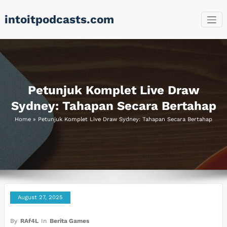
Skip
intoitpodcasts.com
to
content
Petunjuk Komplet Live Draw
Sydney: Tahapan Secara Bertahap
Home
»
Petunjuk Komplet Live Draw Sydney: Tahapan Secara Bertahap
August 27, 2025
By
RAf4L
In
Berita Games