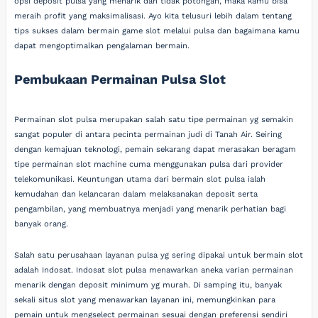
opsi deposit pulsa yang menarik dan tidak potongan, maka kamu bisa
meraih profit yang maksimalisasi. Ayo kita telusuri lebih dalam tentang
tips sukses dalam bermain game slot melalui pulsa dan bagaimana kamu
dapat mengoptimalkan pengalaman bermain.
Pembukaan Permainan Pulsa Slot
Permainan slot pulsa merupakan salah satu tipe permainan yg semakin
sangat populer di antara pecinta permainan judi di Tanah Air. Seiring
dengan kemajuan teknologi, pemain sekarang dapat merasakan beragam
tipe permainan slot machine cuma menggunakan pulsa dari provider
telekomunikasi. Keuntungan utama dari bermain slot pulsa ialah
kemudahan dan kelancaran dalam melaksanakan deposit serta
pengambilan, yang membuatnya menjadi yang menarik perhatian bagi
banyak orang.
Salah satu perusahaan layanan pulsa yg sering dipakai untuk bermain slot
adalah Indosat. Indosat slot pulsa menawarkan aneka varian permainan
menarik dengan deposit minimum yg murah. Di samping itu, banyak
sekali situs slot yang menawarkan layanan ini, memungkinkan para
pemain untuk mengselect permainan sesuai dengan preferensi sendiri