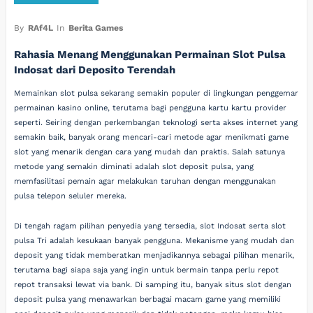
By
RAf4L
In
Berita Games
Rahasia Menang Menggunakan Permainan Slot Pulsa
Indosat dari Deposito Terendah
Memainkan slot pulsa sekarang semakin populer di lingkungan penggemar
permainan kasino online, terutama bagi pengguna kartu kartu provider
seperti. Seiring dengan perkembangan teknologi serta akses internet yang
semakin baik, banyak orang mencari-cari metode agar menikmati game
slot yang menarik dengan cara yang mudah dan praktis. Salah satunya
metode yang semakin diminati adalah slot deposit pulsa, yang
memfasilitasi pemain agar melakukan taruhan dengan menggunakan
pulsa telepon seluler mereka.
Di tengah ragam pilihan penyedia yang tersedia, slot Indosat serta slot
pulsa Tri adalah kesukaan banyak pengguna. Mekanisme yang mudah dan
deposit yang tidak memberatkan menjadikannya sebagai pilihan menarik,
terutama bagi siapa saja yang ingin untuk bermain tanpa perlu repot
repot transaksi lewat via bank. Di samping itu, banyak situs slot dengan
deposit pulsa yang menawarkan berbagai macam game yang memiliki