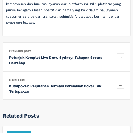
kemampuan dan kualitas layanan dari platform ini. Pilih platform yang
punya beragam ulasan positif dan nama yang baik dalam hal layanan
customer service dan transaksi, sehingga Anda dapat bermain dengan
aman dan leluasa.
Previous post
Petunjuk Komplet Live Draw Sydney: Tahapan Secara
Bertahap
Next post
Kudapoker: Perjalanan Bermain Permainan Poker Tak
Terlupakan
Related Posts