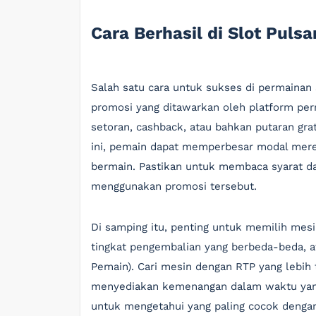
Cara Berhasil di Slot Puls
Salah satu cara untuk sukses di permainan
promosi yang ditawarkan oleh platform per
setoran, cashback, atau bahkan putaran gra
ini, pemain dapat memperbesar modal mere
bermain. Pastikan untuk membaca syarat 
menggunakan promosi tersebut.
Di samping itu, penting untuk memilih mesi
tingkat pengembalian yang berbeda-beda, a
Pemain). Cari mesin dengan RTP yang lebih 
menyediakan kemenangan dalam waktu yang 
untuk mengetahui yang paling cocok dengan