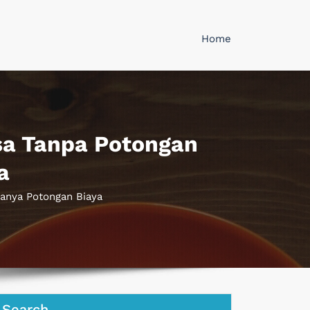
Home
sa Tanpa Potongan
a
anya Potongan Biaya
Search