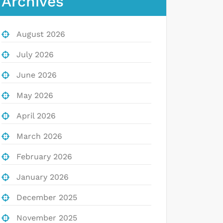
Archives
August 2026
July 2026
June 2026
May 2026
April 2026
March 2026
February 2026
January 2026
December 2025
November 2025