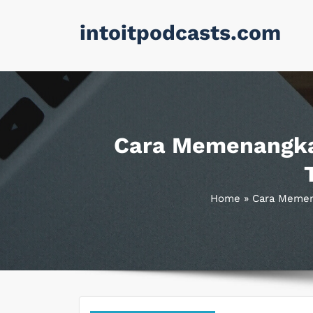
Skip
intoitpodcasts.com
to
content
Cara Memenangkan
Home
»
Cara Memena