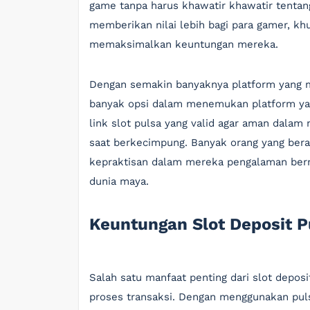
game tanpa harus khawatir khawatir tentang
memberikan nilai lebih bagi para gamer, k
memaksimalkan keuntungan mereka.
Dengan semakin banyaknya platform yang m
banyak opsi dalam menemukan platform ya
link slot pulsa yang valid agar aman dal
saat berkecimpung. Banyak orang yang ber
kepraktisan dalam mereka pengalaman ber
dunia maya.
Keuntungan Slot Deposit P
Salah satu manfaat penting dari slot depo
proses transaksi. Dengan menggunakan puls