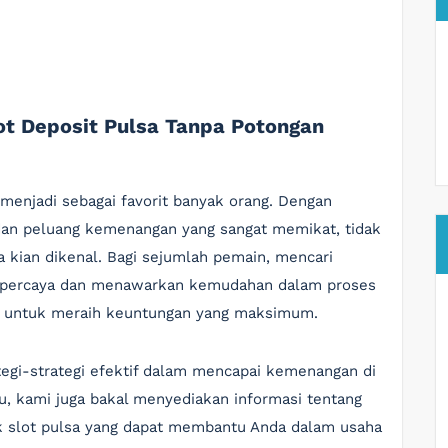
t Deposit Pulsa Tanpa Potongan
 menjadi sebagai favorit banyak orang. Dengan
dan peluang kemenangan yang sangat memikat, tidak
a kian dikenal. Bagi sejumlah pemain, mencari
 dipercaya dan menawarkan kemudahan dalam proses
g untuk meraih keuntungan yang maksimum.
tegi-strategi efektif dalam mencapai kemenangan di
tu, kami juga bakal menyediakan informasi tentang
link slot pulsa yang dapat membantu Anda dalam usaha