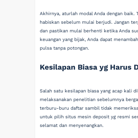
Akhirnya, aturlah modal Anda dengan baik. 
habiskan sebelum mulai berjudi. Jangan te
dan pastikan mulai berhenti ketika Anda su
keuangan yang bijak, Anda dapat menambah
pulsa tanpa potongan.
Kesilapan Biasa yg Harus D
Salah satu kesilapan biasa yang acap kali d
melaksanakan penelitian sebelumnya bergab
terburu-buru daftar sambil tidak memeriksa
untuk pilih situs mesin deposit yg resmi s
selamat dan menyenangkan.