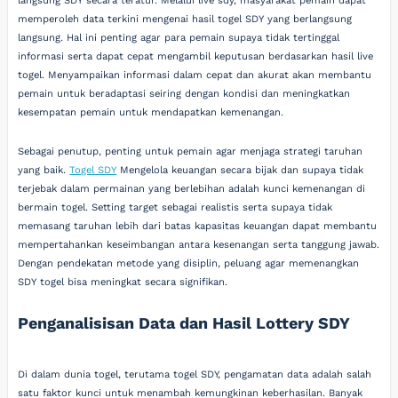
langsung SDY secara teratur. Melalui live sdy, masyarakat pemain dapat
memperoleh data terkini mengenai hasil togel SDY yang berlangsung
langsung. Hal ini penting agar para pemain supaya tidak tertinggal
informasi serta dapat cepat mengambil keputusan berdasarkan hasil live
togel. Menyampaikan informasi dalam cepat dan akurat akan membantu
pemain untuk beradaptasi seiring dengan kondisi dan meningkatkan
kesempatan pemain untuk mendapatkan kemenangan.
Sebagai penutup, penting untuk pemain agar menjaga strategi taruhan
yang baik.
Togel SDY
Mengelola keuangan secara bijak dan supaya tidak
terjebak dalam permainan yang berlebihan adalah kunci kemenangan di
bermain togel. Setting target sebagai realistis serta supaya tidak
memasang taruhan lebih dari batas kapasitas keuangan dapat membantu
mempertahankan keseimbangan antara kesenangan serta tanggung jawab.
Dengan pendekatan metode yang disiplin, peluang agar memenangkan
SDY togel bisa meningkat secara signifikan.
Penganalisisan Data dan Hasil Lottery SDY
Di dalam dunia togel, terutama togel SDY, pengamatan data adalah salah
satu faktor kunci untuk menambah kemungkinan keberhasilan. Banyak