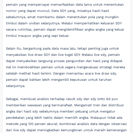
pemain yang mempercayai memanfaatkan data lama untuk menentukan
nomor yang dapat muncul. Data SDY yang, misalnya hasil-hasil
sebelumnya, amat membantu dalam menentukan pola yang mungkin
timbul dalam undian selanjutnya. Melalui memperhatikan keluaran SDY
secara rutinitas, pemain dapat mengidentifikasi angka-angka yang keluar
timbul maupun angka yang sepi keluar.
Selain itu, bergantung pada data masa lalu, tetapi penting juga untuk
menyaksikan live draw SDY dan live togel SDY. Melalui live sdy, pemain
dapat menyaksikan langsung proses pengundian dan hasil yang didapat.
Hal ini membolehkan pemain untuk segera mengevaluasi strategi mereka
setelah melihat hasil terkini. Dengan memantau acara live draw sdy,
pemain dapat bahkan lebih mengambil keputusan untuk taruhan
selanjutnya.
Sebagai, membuat analisis terhadap result sdy dan sdy lotto 6d pun
memberikan wawasan yang bermanafaat. Mengamati tren dan distribusi
angka dari hasil sdy sebelumnya memberi peluang untuk mengatur
pendekatan yang lebih taktis dalam memilih angka. Walaupun tidak ada
metode yang 100 persen akurat, kombinasi analisis data dengan observasi
dari live sdy dapat meningkatkan kemungkinan untuk meraih kemenangan