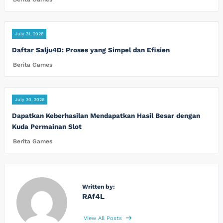
July 31, 2026
Daftar Salju4D: Proses yang Simpel dan Efisien
Berita Games
July 30, 2026
Dapatkan Keberhasilan Mendapatkan Hasil Besar dengan
Kuda Permainan Slot
Berita Games
Written by:
RAf4L
View All Posts