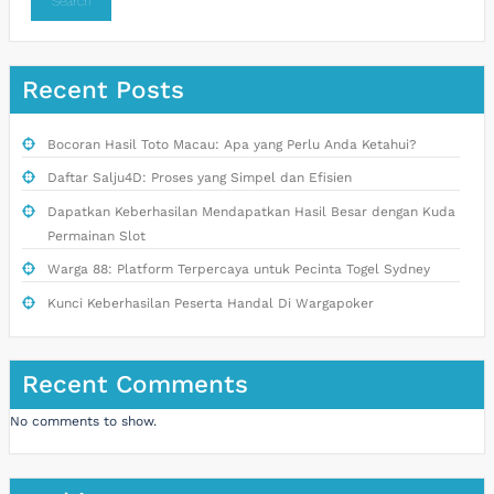
Search
Recent Posts
Bocoran Hasil Toto Macau: Apa yang Perlu Anda Ketahui?
Daftar Salju4D: Proses yang Simpel dan Efisien
Dapatkan Keberhasilan Mendapatkan Hasil Besar dengan Kuda
Permainan Slot
Warga 88: Platform Terpercaya untuk Pecinta Togel Sydney
Kunci Keberhasilan Peserta Handal Di Wargapoker
Recent Comments
No comments to show.