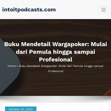
Skip
intoitpodcasts.com
to
content
Buku Mendetail Wargapoker: Mulai
dari Pemula hingga sampai
Profesional
Home
»
Buku Mendetail Wargapoker: Mulai dari Pemula hingga sampai
Profesional
October 20, 2025