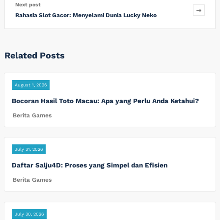
Next post
Rahasia Slot Gacor: Menyelami Dunia Lucky Neko
Related Posts
August 1, 2026
Bocoran Hasil Toto Macau: Apa yang Perlu Anda Ketahui?
Berita Games
July 31, 2026
Daftar Salju4D: Proses yang Simpel dan Efisien
Berita Games
July 30, 2026