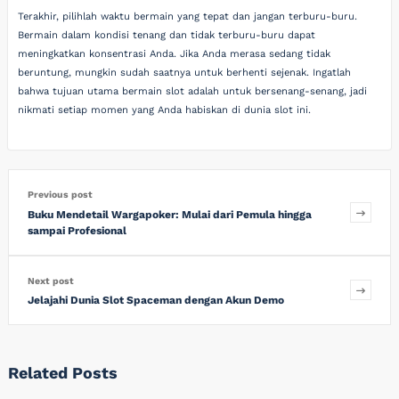
Terakhir, pilihlah waktu bermain yang tepat dan jangan terburu-buru.
Bermain dalam kondisi tenang dan tidak terburu-buru dapat
meningkatkan konsentrasi Anda. Jika Anda merasa sedang tidak
beruntung, mungkin sudah saatnya untuk berhenti sejenak. Ingatlah
bahwa tujuan utama bermain slot adalah untuk bersenang-senang, jadi
nikmati setiap momen yang Anda habiskan di dunia slot ini.
Previous post
Buku Mendetail Wargapoker: Mulai dari Pemula hingga
sampai Profesional
Next post
Jelajahi Dunia Slot Spaceman dengan Akun Demo
Related Posts