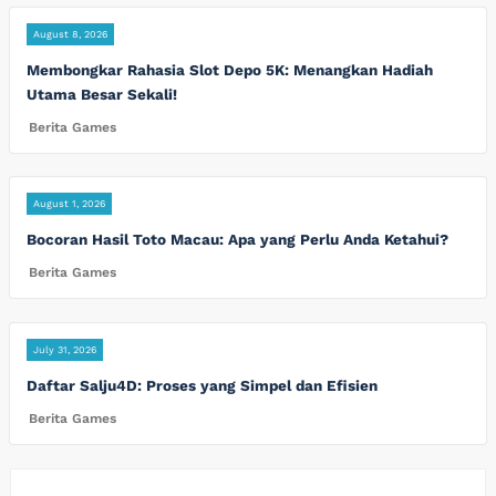
August 8, 2026
Membongkar Rahasia Slot Depo 5K: Menangkan Hadiah
Utama Besar Sekali!
Berita Games
August 1, 2026
Bocoran Hasil Toto Macau: Apa yang Perlu Anda Ketahui?
Berita Games
July 31, 2026
Daftar Salju4D: Proses yang Simpel dan Efisien
Berita Games