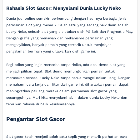
Rahasia Slot Gacor: Menyelami Dunia Lucky Neko
Dunia judi online semakin berkembang dengan hadirnya berbagai jenis
permainan slot yang menarik. Salah satu yang sedang naik daun adalah
Lucky Neko, sebuah slot yang diciptakan oleh PG Soft dan Pragmatic Play.
Dengan grafis yang menawan dan mekanisme permainan yang
mengasyikkan, banyak pemain yang tertarik untuk menjelajahi
pengalaman bermain yang ditawarkan oleh game ini.
Bagi kalian yang ingin mencoba tanpa risiko, ada opsi demo slot yang
menjadi pilihan tepat. Slot demo memungkinkan pemain untuk
merasakan sensasi Lucky Neko tanpa harus mengeluarkan uang. Dengan
memahami cara kerja dan fitur dari game ini, diharapkan pemain dapat
meningkatkan peluang mereka dalam permainan slot gacor yang
sesungguhnya. Mari kita menyelami lebih dalam dunia Lucky Neko dan
temukan rahasia di balik kesuksesannya.
Pengantar Slot Gacor
Slot gacor telah menjadi salah satu topik yang menarik perhatian para