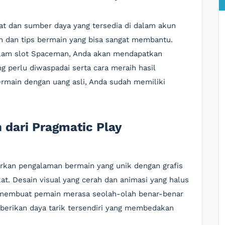
t dan sumber daya yang tersedia di dalam akun
 dan tips bermain yang bisa sangat membantu.
alam slot Spaceman, Anda akan mendapatkan
 perlu diwaspadai serta cara meraih hasil
ermain dengan uang asli, Anda sudah memiliki
 dari Pragmatic Play
rkan pengalaman bermain yang unik dengan grafis
t. Desain visual yang cerah dan animasi yang halus
membuat pemain merasa seolah-olah benar-benar
mberikan daya tarik tersendiri yang membedakan