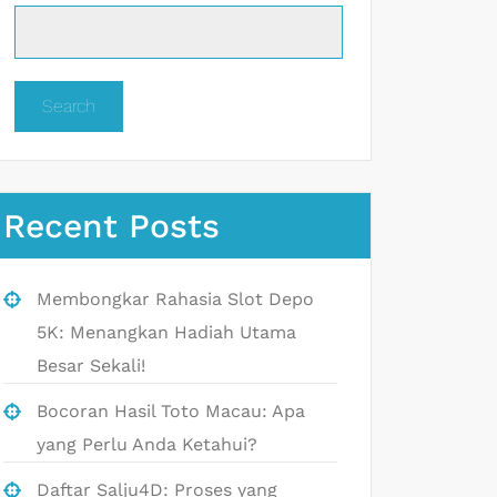
Search
Recent Posts
Membongkar Rahasia Slot Depo
5K: Menangkan Hadiah Utama
Besar Sekali!
Bocoran Hasil Toto Macau: Apa
yang Perlu Anda Ketahui?
Daftar Salju4D: Proses yang