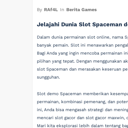
By
RAf4L
In
Berita Games
Jelajahi Dunia Slot Spaceman 
Dalam dunia permainan slot online, nama S
banyak pemain. Slot ini menawarkan penga
Bagi Anda yang ingin mencoba permainan ini
pilihan yang tepat. Dengan menggunakan aku
slot Spaceman dan merasakan keseruan pe
sungguhan.
Slot demo Spaceman memberikan kesempat
permainan, kombinasi pemenang, dan poten
ini, Anda bisa mengasah strategi dan menin
mencari slot gacor dan slot gacor maxwin, 
Mari kita eksplorasi lebih dalam tentang