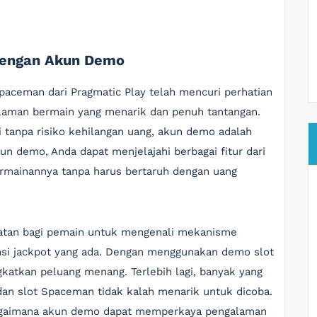
dengan Akun Demo
paceman dari Pragmatic Play telah mencuri perhatian
laman bermain yang menarik dan penuh tantangan.
 tanpa risiko kehilangan uang, akun demo adalah
n demo, Anda dapat menjelajahi berbagai fitur dari
rmainannya tanpa harus bertaruh dengan uang
an bagi pemain untuk mengenali mekanisme
si jackpot yang ada. Dengan menggunakan demo slot
gkatkan peluang menang. Terlebih lagi, banyak yang
dan slot Spaceman tidak kalah menarik untuk dicoba.
 bagaimana akun demo dapat memperkaya pengalaman