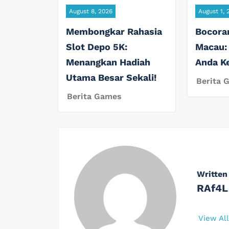
August 8, 2026
August 1, 
Membongkar Rahasia
Bocoran
Slot Depo 5K:
Macau:
Menangkan Hadiah
Anda K
Utama Besar Sekali!
Berita 
Berita Games
Written
RAf4L
View Al