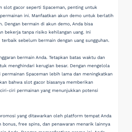
slot gacor seperti Spaceman, penting untuk
 permainan ini. Manfaatkan akun demo untuk berlatih
an. Dengan bermain di akun demo, Anda bisa
ekerja tanpa risiko kehilangan uang. Ini
terbaik sebelum bermain dengan uang sungguhan.
nggaran bermain Anda. Tetapkan batas waktu dan
ntuk menghindari kerugian besar. Dengan mengelola
ati permainan Spaceman lebih lama dan meningkatkan
kan bahwa slot gacor biasanya memberikan
ciri-ciri permainan yang menunjukkan potensi
promosi yang ditawarkan oleh platform tempat Anda
 bonus, free spins, dan penawaran menarik lainnya