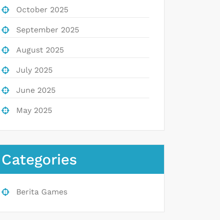
October 2025
September 2025
August 2025
July 2025
June 2025
May 2025
Categories
Berita Games