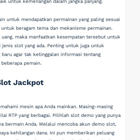
baik untuk kemenangan dalam jangka panjang.
 lain untuk mendapatkan permainan yang paling sesuai
gu untuk beragam tema dan mekanisme permainan.
 uang, maka manfaatkan kesempatan tersebut untuk
enis slot yang ada. Penting untuk juga untuk
 baru agar tak ketinggalan informasi tentang
n beberapa pemain.
Slot Jackpot
 memahami mesin apa Anda mainkan. Masing-masing
nilai RTP yang berbagai. Pilihlah slot demo yang punya
aya bermain Anda. Melalui mencoba akun demo slot,
aya kehilangan dana. Ini pun memberikan peluang