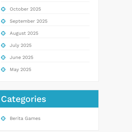
October 2025
September 2025
August 2025
July 2025
June 2025
May 2025
Categories
Berita Games