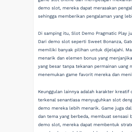
demo slot, mereka dapat merasakan pengal
sehingga memberikan pengalaman yang leb
Di samping itu, Slot Demo Pragmatic Play 
Dari demo slot seperti Sweet Bonanza, Gate
memiliki banyak pilihan untuk dijelajahi. 
menarik dan elemen bonus yang menjanjik
yang besar tanpa tekanan permainan uang 
menemukan game favorit mereka dan meni
Keunggulan lainnya adalah karakter kreatif 
terkenal senantiasa menyuguhkan slot denga
demo mereka lebih menarik. Game juga dala
dan tema yang berbeda, membuat sensasi b
demo slot, mereka dapat membentuk strategi