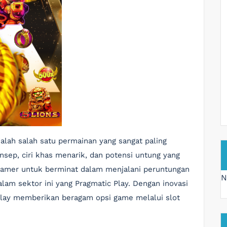
dalah salah satu permainan yang sangat paling
nsep, ciri khas menarik, dan potensi untung yang
 gamer untuk berminat dalam menjalani peruntungan
N
alam sektor ini yang Pragmatic Play. Dengan inovasi
 Play memberikan beragam opsi game melalui slot