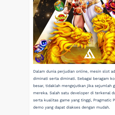
Dalam dunia perjudian online, mesin slot a
diminati serta diminati. Sebagai beragam ko
besar, tidaklah mengejutkan jika sejumlah
mereka. Salah satu developer di terkenal d
serta kualitas game yang tinggi, Pragmatic
demo yang dapat diakses dengan mudah.