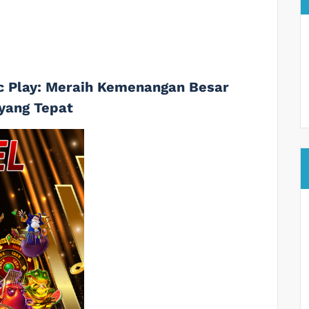
c Play: Meraih Kemenangan Besar
yang Tepat