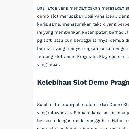
Bagi anda yang mendambakan merasakan se
demo slot merupakan opsi yang ideal. Deng
kerja game, menggunakan taktik yang berbed
ini yang memberikan kesempatan berhasil le
pg soft, atau pun berbagai lainnya, semua
bermain yang menyenangkan serta menguntu
tentang slot demo Pragmatic Play dan cari
yang tepat.
Kelebihan Slot Demo Pragm
Salah satu keunggulan utama dari Demo Slo
yang ditawarkan. Pemain dapat bermain sej
bertaruh dengan modal sungguhan. Hal ini 
game slot online dan mempelajari mekani