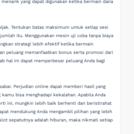
g menarik yang dapat digunakan ketika bermain dana
bijak. Tentukan batas maksimum untuk setiap sesi
 jumlah itu. Menggunakan mesin uji coba tanpa biaya
kan strategi lebih efektif ketika bermain
an peluang memanfaatkan bonus serta promosi dari
bab hal ini dapat memperbesar peluang Anda bagi
rsabar. Perjudian online dapat memberi hasil yang
ang kamu bisa menghadapi kekalahan. Apabila Anda
i ini, mungkin lebih baik berhenti dan beristirahat
dapat mendukung Anda mengambil pilihan yang lebih
lot sepatutnya adalah hiburan, maka nikmati setiap