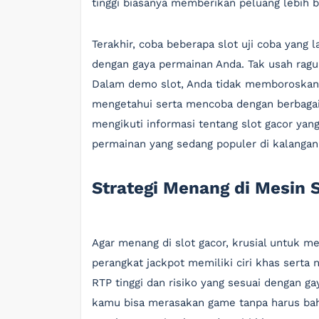
tinggi biasanya memberikan peluang lebih 
Terakhir, coba beberapa slot uji coba yang
dengan gaya permainan Anda. Tak usah ra
Dalam demo slot, Anda tidak memboroskan
mengetahui serta mencoba dengan berbagai j
mengikuti informasi tentang slot gacor yang
permainan yang sedang populer di kalanga
Strategi Menang di Mesin 
Agar menang di slot gacor, krusial untuk
perangkat jackpot memiliki ciri khas serta 
RTP tinggi dan risiko yang sesuai dengan g
kamu bisa merasakan game tanpa harus bah