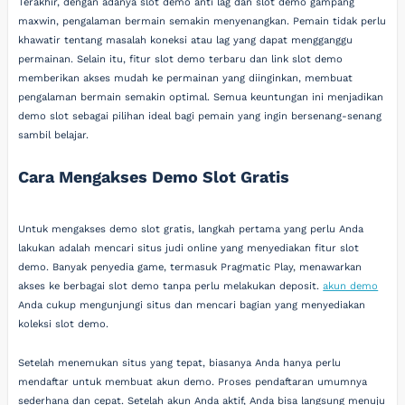
Terakhir, dengan adanya slot demo anti lag dan slot demo gampang
maxwin, pengalaman bermain semakin menyenangkan. Pemain tidak perlu
khawatir tentang masalah koneksi atau lag yang dapat mengganggu
permainan. Selain itu, fitur slot demo terbaru dan link slot demo
memberikan akses mudah ke permainan yang diinginkan, membuat
pengalaman bermain semakin optimal. Semua keuntungan ini menjadikan
demo slot sebagai pilihan ideal bagi pemain yang ingin bersenang-senang
sambil belajar.
Cara Mengakses Demo Slot Gratis
Untuk mengakses demo slot gratis, langkah pertama yang perlu Anda
lakukan adalah mencari situs judi online yang menyediakan fitur slot
demo. Banyak penyedia game, termasuk Pragmatic Play, menawarkan
akses ke berbagai slot demo tanpa perlu melakukan deposit.
akun demo
Anda cukup mengunjungi situs dan mencari bagian yang menyediakan
koleksi slot demo.
Setelah menemukan situs yang tepat, biasanya Anda hanya perlu
mendaftar untuk membuat akun demo. Proses pendaftaran umumnya
sederhana dan cepat. Setelah akun Anda aktif, Anda bisa langsung menuju