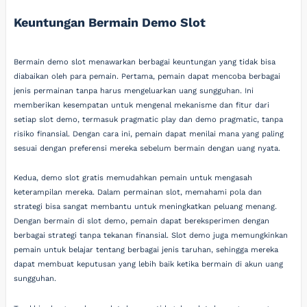
Keuntungan Bermain Demo Slot
Bermain demo slot menawarkan berbagai keuntungan yang tidak bisa
diabaikan oleh para pemain. Pertama, pemain dapat mencoba berbagai
jenis permainan tanpa harus mengeluarkan uang sungguhan. Ini
memberikan kesempatan untuk mengenal mekanisme dan fitur dari
setiap slot demo, termasuk pragmatic play dan demo pragmatic, tanpa
risiko finansial. Dengan cara ini, pemain dapat menilai mana yang paling
sesuai dengan preferensi mereka sebelum bermain dengan uang nyata.
Kedua, demo slot gratis memudahkan pemain untuk mengasah
keterampilan mereka. Dalam permainan slot, memahami pola dan
strategi bisa sangat membantu untuk meningkatkan peluang menang.
Dengan bermain di slot demo, pemain dapat bereksperimen dengan
berbagai strategi tanpa tekanan finansial. Slot demo juga memungkinkan
pemain untuk belajar tentang berbagai jenis taruhan, sehingga mereka
dapat membuat keputusan yang lebih baik ketika bermain di akun uang
sungguhan.