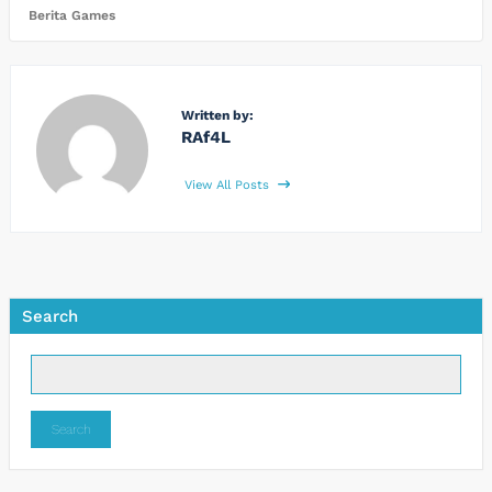
Berita Games
Written by:
RAf4L
View All Posts
Search
Search