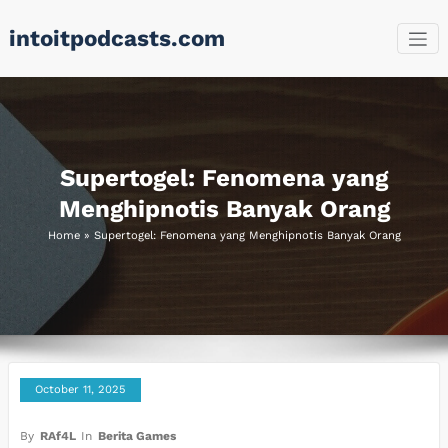
Skip
intoitpodcasts.com
to
content
Supertogel: Fenomena yang
Menghipnotis Banyak Orang
Home
»
Supertogel: Fenomena yang Menghipnotis Banyak Orang
October 11, 2025
By
RAf4L
In
Berita Games