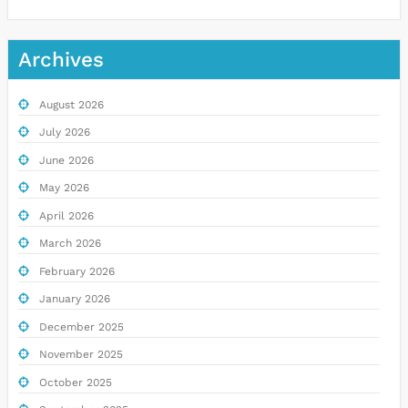
Archives
August 2026
July 2026
June 2026
May 2026
April 2026
March 2026
February 2026
January 2026
December 2025
November 2025
October 2025