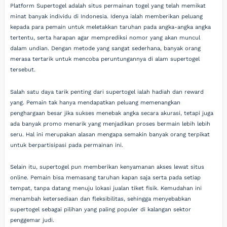
Platform Supertogel adalah situs permainan togel yang telah memikat
minat banyak individu di Indonesia. Idenya ialah memberikan peluang
kepada para pemain untuk meletakkan taruhan pada angka-angka angka
tertentu, serta harapan agar memprediksi nomor yang akan muncul
dalam undian. Dengan metode yang sangat sederhana, banyak orang
merasa tertarik untuk mencoba peruntungannya di alam supertogel
tersebut.
Salah satu daya tarik penting dari supertogel ialah hadiah dan reward
yang. Pemain tak hanya mendapatkan peluang memenangkan
penghargaan besar jika sukses menebak angka secara akurasi, tetapi juga
ada banyak promo menarik yang menjadikan proses bermain lebih lebih
seru. Hal ini merupakan alasan mengapa semakin banyak orang terpikat
untuk berpartisipasi pada permainan ini.
Selain itu, supertogel pun memberikan kenyamanan akses lewat situs
online. Pemain bisa memasang taruhan kapan saja serta pada setiap
tempat, tanpa datang menuju lokasi jualan tiket fisik. Kemudahan ini
menambah ketersediaan dan fleksibilitas, sehingga menyebabkan
supertogel sebagai pilihan yang paling populer di kalangan sektor
penggemar judi.