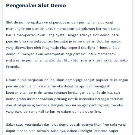
Pengenalan Slot Demo
Slot demo merupakan versi percobaan dari permainan slot yang
memungkinkan pemain untuk merasakan pengalaman bermain tanpa
harus mempertaruhkan uang nyata. Dengan adanya slot demo, para
pemain bisa mengeksplorasi berbagai jenis permainan slot, termasuk
yang ditawarkan oleh Pragmatic Play, seperti Starlight Princess. Slot
demo ini menyediakan kesempatan bagi pemain untuk memahami
mekanisme permainan, grafik, dan fitur-fitur menarik lainnya tanpa risiko
finansial.
Dalam dunia perjudian online, akun demo juga sangat populer di kalangan
pemain pemula. Ini karena mereka dapat belajar dan mengasah
keterampilan bermain tanpa tekanan kehilangan uang. Selain itu, slot
demo gratis ini menawarkan peluang untuk mencoba berbagai taruhan
dan strategi yang berbeda. Pengalaman ini sangat penting bagi mereka
yang baru pertama kali terjun ke dalam dunia slot online.
Salah satu keunggulan dari slot demo adalah adanya fitur free spin yang
dapat dicoba oleh pemain. Misalnya, dalam Starlight Princess Super