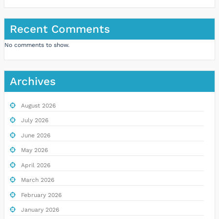
Recent Comments
No comments to show.
Archives
August 2026
July 2026
June 2026
May 2026
April 2026
March 2026
February 2026
January 2026