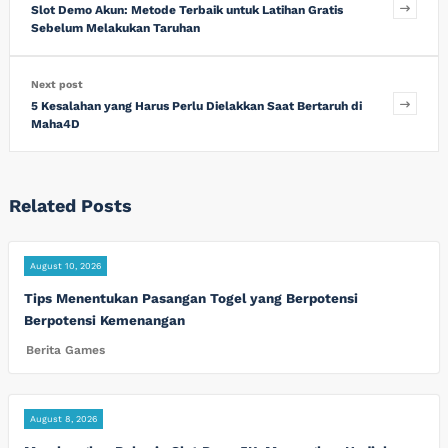
Slot Demo Akun: Metode Terbaik untuk Latihan Gratis
Sebelum Melakukan Taruhan
Next post
5 Kesalahan yang Harus Perlu Dielakkan Saat Bertaruh di
Maha4D
Related Posts
August 10, 2026
Tips Menentukan Pasangan Togel yang Berpotensi
Berpotensi Kemenangan
Berita Games
August 8, 2026