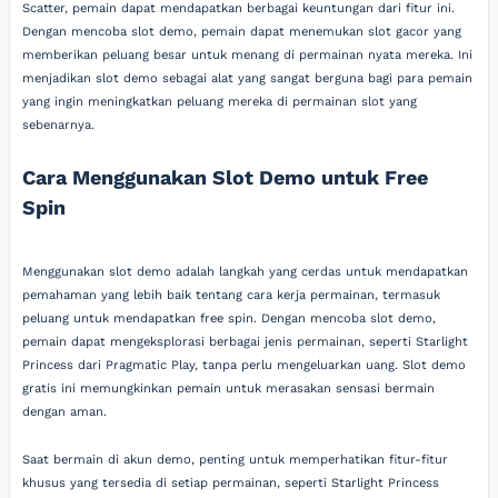
Scatter, pemain dapat mendapatkan berbagai keuntungan dari fitur ini.
Dengan mencoba slot demo, pemain dapat menemukan slot gacor yang
memberikan peluang besar untuk menang di permainan nyata mereka. Ini
menjadikan slot demo sebagai alat yang sangat berguna bagi para pemain
yang ingin meningkatkan peluang mereka di permainan slot yang
sebenarnya.
Cara Menggunakan Slot Demo untuk Free
Spin
Menggunakan slot demo adalah langkah yang cerdas untuk mendapatkan
pemahaman yang lebih baik tentang cara kerja permainan, termasuk
peluang untuk mendapatkan free spin. Dengan mencoba slot demo,
pemain dapat mengeksplorasi berbagai jenis permainan, seperti Starlight
Princess dari Pragmatic Play, tanpa perlu mengeluarkan uang. Slot demo
gratis ini memungkinkan pemain untuk merasakan sensasi bermain
dengan aman.
Saat bermain di akun demo, penting untuk memperhatikan fitur-fitur
khusus yang tersedia di setiap permainan, seperti Starlight Princess