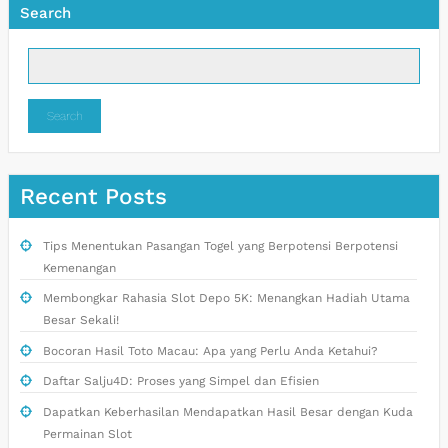
Search
Search
Recent Posts
Tips Menentukan Pasangan Togel yang Berpotensi Berpotensi
Kemenangan
Membongkar Rahasia Slot Depo 5K: Menangkan Hadiah Utama
Besar Sekali!
Bocoran Hasil Toto Macau: Apa yang Perlu Anda Ketahui?
Daftar Salju4D: Proses yang Simpel dan Efisien
Dapatkan Keberhasilan Mendapatkan Hasil Besar dengan Kuda
Permainan Slot