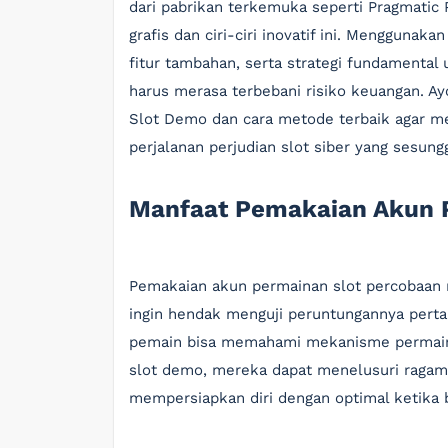
dari pabrikan terkemuka seperti Pragmatic P
grafis dan ciri-ciri inovatif ini. Mengguna
fitur tambahan, serta strategi fundament
harus merasa terbebani risiko keuangan. Ayo
Slot Demo dan cara metode terbaik agar 
perjalanan perjudian slot siber yang sesung
Manfaat Pemakaian Akun 
Pemakaian akun permainan slot percobaan
ingin hendak menguji peruntungannya pertam
pemain bisa memahami mekanisme permaina
slot demo, mereka dapat menelusuri ragam f
mempersiapkan diri dengan optimal ketika b