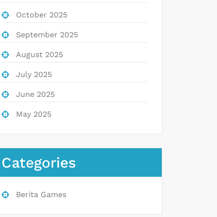
October 2025
September 2025
August 2025
July 2025
June 2025
May 2025
Categories
Berita Games