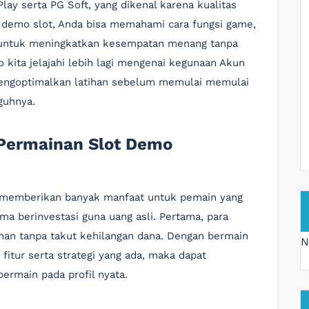
lay serta PG Soft, yang dikenal karena kualitas
kan demo slot, Anda bisa memahami cara fungsi game,
al untuk meningkatkan kesempatan menang tanpa
 kita jelajahi lebih lagi mengenai kegunaan Akun
mengoptimalkan latihan sebelum memulai memulai
guhnya.
Permainan Slot Demo
 memberikan banyak manfaat untuk pemain yang
a berinvestasi guna uang asli. Pertama, para
n tanpa takut kehilangan dana. Dengan bermain
N
itur serta strategi yang ada, maka dapat
ermain pada profil nyata.