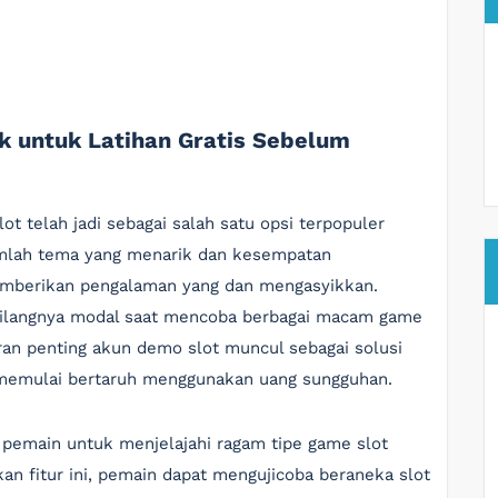
k untuk Latihan Gratis Sebelum
ot telah jadi sebagai salah satu opsi terpopuler
mlah tema yang menarik dan kesempatan
mberikan pengalaman yang dan mengasyikkan.
 hilangnya modal saat mencoba berbagai macam game
eran penting akun demo slot muncul sebagai solusi
i memulai bertaruh menggunakan uang sungguhan.
emain untuk menjelajahi ragam tipe game slot
n fitur ini, pemain dapat mengujicoba beraneka slot