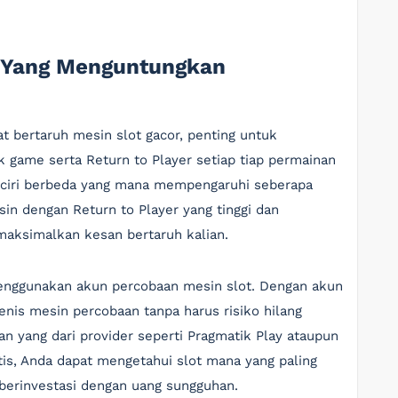
t Yang Menguntungkan
bertaruh mesin slot gacor, penting untuk
k game serta Return to Player setiap tiap permainan
iki ciri berbeda yang mana mempengaruhi seberapa
in dengan Return to Player yang tinggi dan
aksimalkan kesan bertaruh kalian.
menggunakan akun percobaan mesin slot. Dengan akun
jenis mesin percobaan tanpa harus risiko hilang
n yang dari provider seperti Pragmatik Play ataupun
is, Anda dapat mengetahui slot mana yang paling
 berinvestasi dengan uang sungguhan.